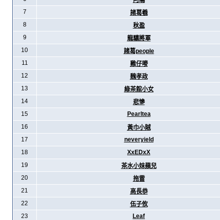
阿暪
7
諸葛羲
8
秋盈
9
龍驤將軍
10
諸葛people
11
雞仔嘜
12
魏孝政
13
綠茶館小女
14
悲慘
15
Pearltea
16
黃巾小賊
17
neveryield
18
XxEDxX
19
茶水小妹蘋兒
20
拖雷
21
高長恭
22
伍子攸
23
Leaf