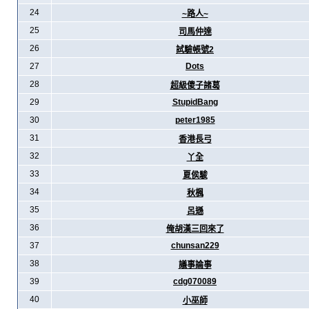
24
~路人~
25
司馬仲達
26
試驗帳號2
27
Dots
28
超級傻子諸葛
29
StupidBang
30
peter1985
31
香港長弓
32
丫全
33
夏侯駿
34
秋楓
35
呂遜
36
俺胡漢三回來了
37
chunsan229
38
議事論事
39
cdg070089
40
小巫師