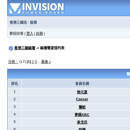
香港三國志
·
版規
歡迎訪客 (
登入
|
註冊
)
香港三國論壇
-> 論壇聲望值列表
分頁：
(17)
[1]
2
3
...
最後 »
聲
排名
會員名稱
1
徐元直
2
Caesar
3
懶蛇
4
參謀ABC
5
耒戈氏
6