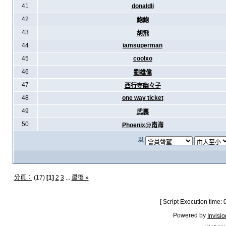
41
donaldli
42
鮑鮑
43
胡飛
44
iamsuperman
45
coolxo
46
劉雄偉
47
西行寺幽々子
48
one way ticket
49
武襄
50
Phoenix@南海
以
分頁：
(17)
[1]
2
3
...
最後 »
[ Script Execution time:
Powered by
Invisi