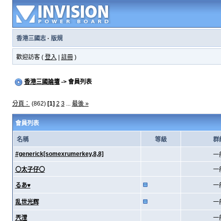
香港三國志
·
版規
歡迎訪客 (
登入
|
註冊
)
香港三國論壇
-> 會員列表
分頁：
(862)
[1]
2
3
...
最後 »
會員列表
名稱
等級
群
#generick[somexrumerkey,8,8]
一
〇太子仔〇
一
るあ♥
一
乱世光辉
一
兲漟
一