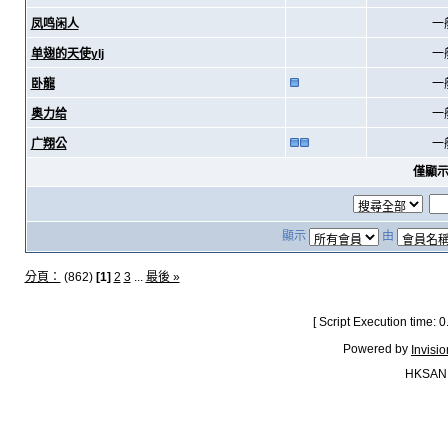
凤鸣闲人
一
单翅的天使ylj
一
卧龍
一
奥力给
一
广翔公
一
僅顯
顯示
由
分頁：
(862)
[1]
2
3
...
最後 »
[ Script Execution time:
Powered by
Invisi
HKSAN.