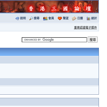
說明
搜尋
會員
聲望
日曆
統計
重寄認證電子郵件