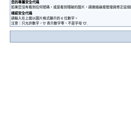
您的專屬安全代碼
如果您沒有看到任何號碼，或是看到殘破的圖片，請連絡論壇管理員修正這個
確認安全代碼
請輸入在上面以圖片格式顯示的 6 位數字。
注意：只允許數字，'0' 表示數字零，不是字母 'O'.