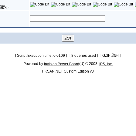
問題。
[ Script Execution time: 0.0109 ] [ 8 queries used ] [ GZIP 啟用 ]
Powered by
(U) © 2003
Invision Power Board
IPS, Inc.
HKSAN.NET Custom Edition v3