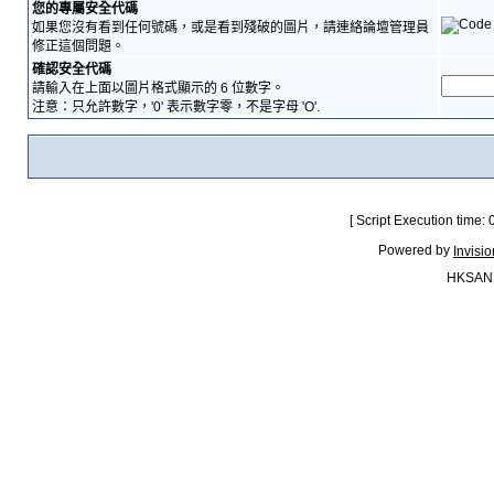
您的專屬安全代碼
如果您沒有看到任何號碼，或是看到殘破的圖片，請連絡論壇管理員
修正這個問題。
確認安全代碼
請輸入在上面以圖片格式顯示的 6 位數字。
注意：只允許數字，'0' 表示數字零，不是字母 'O'.
[ Script Execution time:
Powered by
Invisi
HKSAN.