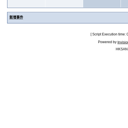
新增事件
[ Script Execution time:
Powered by
Invisi
HKSAN.