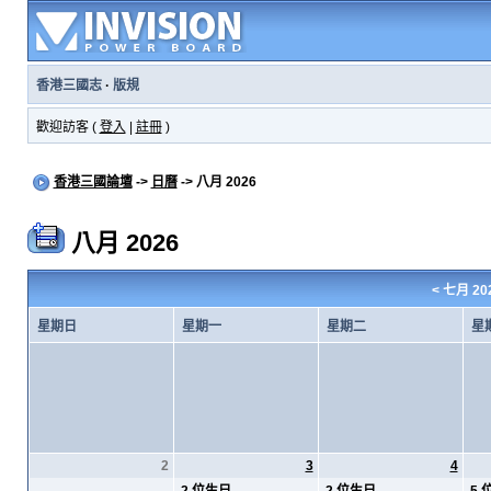
香港三國志
·
版規
歡迎訪客 (
登入
|
註冊
)
香港三國論壇
->
日曆
-> 八月 2026
八月 2026
<
七月 20
星期日
星期一
星期二
星
2
3
4