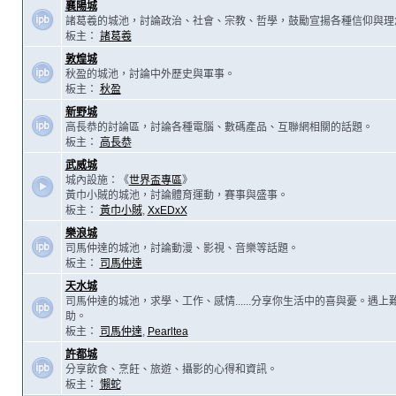
襄陽城
諸葛羲的城池，討論政治、社會、宗教、哲學，鼓勵宣揚各種信仰與理
板主：
諸葛羲
敦煌城
秋盈的城池，討論中外歷史與軍事。
板主：
秋盈
新野城
高長恭的討論區，討論各種電腦、數碼產品、互聯網相關的話題。
板主：
高長恭
武威城
城內設施：《
世界盃專區
》
黃巾小賊的城池，討論體育運動，賽事與盛事。
板主：
黃巾小賊
,
XxEDxX
樂浪城
司馬仲達的城池，討論動漫、影視、音樂等話題。
板主：
司馬仲達
天水城
司馬仲達的城池，求學、工作、感情......分享你生活中的喜與憂。遇
助。
板主：
司馬仲達
,
Pearltea
許都城
分享飲食、烹飪、旅遊、攝影的心得和資訊。
板主：
懶蛇