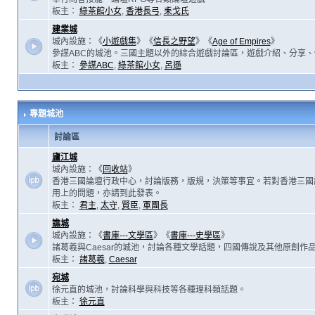
板主：
綠茶館小女
,
香港長弓
,
耒戈氏
建業城
城內設施：《
小遊戲集
》《
信長之野望
》《
Age of Empires
》
參謀ABC的城池。三國主題以外的綜合遊戲討論區，遊戲介紹、分享、
板主：
參謀ABC
,
綠茶館小女
,
呂遜
專題城池
討論區
廬江城
城內設施：《
回收站
》
香港三國論壇行政中心，討論版務，版規，決策等事宜。若對香港三國
用上的問題，亦請到此發表。
板主：
君主
,
太守
,
賢臣
,
軍團長
譙城
城內設施：《
書庫---文學區
》《
書庫---史學區
》
諸葛羲與Caesar的城池，討論各種文學話題，四國傳說及其他原創作
板主：
諸葛羲
,
Caesar
宛城
徐元直的城池，討論科學與科技等各種理科類話題。
板主：
徐元直