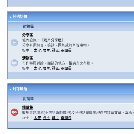
其他話題
討論區
分享區
城內設施：《
短片分享區
》
分享有趣網頁、笑話、圖片或短片等事物。
板主：
太守
,
君主
,
賢臣
,
軍團長
清談區
可作輕鬆討論、閒談的地方，惟請言之有物。
板主：
太守
,
君主
,
賢臣
,
軍團長
封存城池
討論區
精華集
收集專題城池(不包括遊戲城池)及其他話題區出現過的精華文章，本版
板主：
太守
,
君主
,
賢臣
,
軍團長