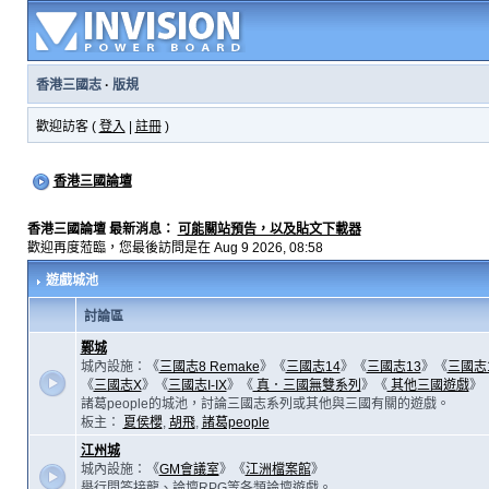
香港三國志
·
版規
歡迎訪客 (
登入
|
註冊
)
香港三國論壇
香港三國論壇 最新消息：
可能關站預告，以及貼文下載器
歡迎再度蒞臨，您最後訪問是在 Aug 9 2026, 08:58
遊戲城池
討論區
鄴城
城內設施：《
三國志8 Remake
》《
三國志14
》《
三國志13
》《
三國志
《
三國志X
》《
三國志I-IX
》《
真．三國無雙系列
》《
其他三國遊戲
》
諸葛people的城池，討論三國志系列或其他與三國有關的遊戲。
板主：
夏侯櫻
,
胡飛
,
諸葛people
江州城
城內設施：《
GM會議室
》《
江洲檔案館
》
舉行問答接龍、論壇RPG等各類論壇遊戲。