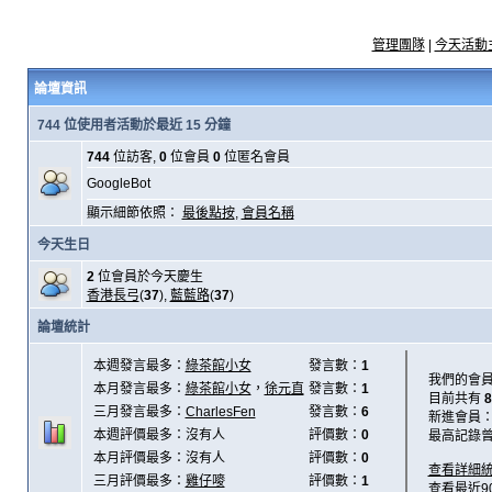
管理團隊
|
今天活動
論壇資訊
744 位使用者活動於最近 15 分鐘
744
位訪客,
0
位會員
0
位匿名會員
GoogleBot
顯示細節依照：
最後點按
,
會員名稱
今天生日
2
位會員於今天慶生
香港長弓
(
37
),
藍藍路
(
37
)
論壇統計
本週發言最多：
綠茶館小女
發言數：
1
我們的會
本月發言最多：
綠茶館小女
，
徐元直
發言數：
1
目前共有
8
三月發言最多：
CharlesFen
發言數：
6
新進會員
本週評價最多：沒有人
評價數：
0
最高記錄
本月評價最多：沒有人
評價數：
0
查看詳細
三月評價最多：
雞仔嘜
評價數：
1
查看最近9