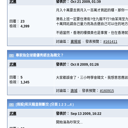
武襄
發表於： Oct 21 2009, 01:39
月入十萬要去買月入一百萬才買起的樓，那你一
港島上班一定要住港島?住九龍不行?由荃灣至
回覆：
23
十萬拜託請自己量力而為去選自己可以住的地方
檢視：
4,399
不過當然，香港的樓價貴也是事實，住在香港就要
討論區：
襄陽城
· 發表預覽：
#161411
專家指全球最優秀語言為韓文？
武襄
發表於： Oct 8 2009, 01:26
回覆：
5
大家都誤會了，三小時學會韓文，我想意思應該是要
檢視：
1,345
討論區：
譙城
· 發表預覽：
#160915
[假設]和天龍皇朝斷交
(分頁
1
2
3
...4
)
武襄
發表於： Sep 13 2009, 16:22
開始淪為吵架文...