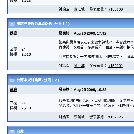
檢視：
2,613
討論區：
廬江城
· 發表預覽：
#159609
申請光榮遊戲專區版塊
(分頁
1
2
)
武襄
發表於： Aug 26 2009, 17:32
如果你想直接以koei來做主題城池，老實說內
直建議可以接受，在建業分一個區，先試行把信
回覆：
24
檢視：
2,613
其實信長系列一向都做得比三國志精美，三國本來
討論區：
廬江城
· 發表預覽：
#159201
台南水災討論區
(分頁
1
2
)
武襄
發表於： Aug 25 2009, 10:22
那是"臨時"的組合屋.，甚麼叫臨時啊，又要
回覆：
26
災給吹走?埋死一堆無辜的村民怎不埋死你們，真是
檢視：
2,233
討論區：
襄陽城
· 發表預覽：
#159025
自薦