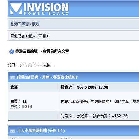
香港三國志
·
版規
歡迎訪客 (
登入
|
註冊
)
香港三國論壇
-> 會員的所有文章
分頁：
(39)
[1]
2
3
...
最後 »
(轉貼)諸葛亮、周瑜、郭嘉誰比較強?
武襄
發表於： Nov 5 2009, 18:38
回覆：
11
你是以演義還是正史來評價的?...你的文章，就
檢視：
9,254
討論區：
敦煌城
· 發表預覽：
#162136
月入十萬買唔起樓
(分頁
1
2
)