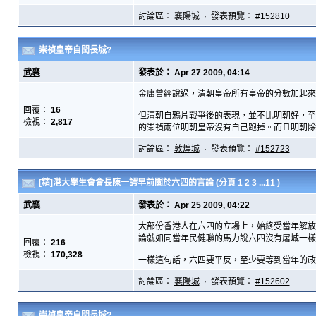
討論區：
襄陽城
· 發表預覽：
#152810
崇禎皇帝自閠長城?
武襄
發表於： Apr 27 2009, 04:14
金庸曾經說過，清朝皇帝所有皇帝的分數加起來
回覆：
16
但清朝自鴉片戰爭後的表現，並不比明朝好，至
檢視：
2,817
的崇禎兩位明朝皇帝沒有自己跑掉。而且明朝除太
討論區：
敦煌城
· 發表預覽：
#152723
[精]港大學生會會長陳一諤早前關於六四的言論
(分頁
1
2
3
...11
)
武襄
發表於： Apr 25 2009, 04:22
大部份香港人在六四的立場上，始終受當年解放
論就如同當年民健聯的馬力說六四沒有屠城一樣
回覆：
216
檢視：
170,328
一樣這句話，六四要平反，至少要等到當年的政治
討論區：
襄陽城
· 發表預覽：
#152602
崇禎皇帝自閠長城?