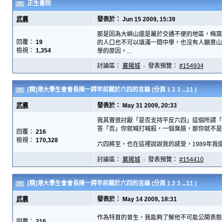
正生書院
武襄
發表於： Jun 15 2009, 15:39
那是因為大嶼山還是屬於交通不便的地區，梅窩
回覆：
19
的人口也不可以填滿一間中學，也沒有人願意山
檢視：
1,354
學的原因。...
討論區：
襄陽城
· 發表預覽：
#154934
[精]港大學生會會長陳一諤早前關於六四的言論
(分頁
1
2
3
...11
)
武襄
發表於： May 31 2009, 20:33
我其實很討厭「是否支持平反六四」這個所謂「
答「否」你就喊打喊殺，一個臭臉，那你就不是
回覆：
216
檢視：
170,328
六四將至，也在這裡說說我的感受，1989年我還
討論區：
襄陽城
· 發表預覽：
#154410
[精]港大學生會會長陳一諤早前關於六四的言論
(分頁
1
2
3
...11
)
武襄
發表於： May 14 2009, 18:31
作為特首的曾生，我能夠了解他不可能公開表態
回覆：
216