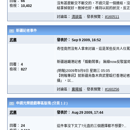
回覆：
66
沒有甚麼斷交不斷交的，不過只是一個連結，沒
檢視：
10,402
結拿掉就好。刪掉也好，維持以前的狀況，反正hk
討論區：
清談區
· 發表預覽：
#160511
新疆記者事件
武襄
發表於： Sep 9 2009, 16:52
奇怪竟然沒有人拿來討論，這是某些反共人仕罵
新疆誣衊港記者「煽動鬧事」 無線now反駁當
回覆：
4
檢視：
827
(明報)2009年9月9日 星期三 05:05
【明報專訊】就新疆烏魯木齊武警毆打香港記者
攝」，以...
討論區：
襄陽城
· 發表預覽：
#160256
申請光榮遊戲專區版塊
(分頁
1
2
)
武襄
發表於： Aug 29 2009, 17:44
回覆：
24
這件事沒下文了?元直的三個選擇都不想要?...