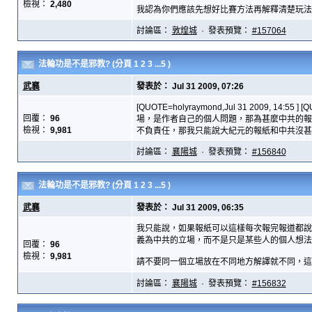
檢視：
2,480
我認為你們應該先想好比賽方法再解釋清楚玩法再
討論區：
敦煌城
· 發表預覽：
#157064
法輪功是不是邪教?
(分頁
1
2
3
...5
)
武襄
發表於： Jul 31 2009, 07:26
[QUOTE=holyraymond,Jul 31 2009, 1
回覆：
96
場，是作者自己的個人問題，那為甚麼中共的報
檢視：
9,981
不負責任，那我只能說大紀元的報紙和中共沒甚麼
討論區：
襄陽城
· 發表預覽：
#156840
法輪功是不是邪教?
(分頁
1
2
3
...5
)
武襄
發表於： Jul 31 2009, 06:35
我只能說，如果報紙可以這樣每次報完報道都說
義為中共的立場，而不是只是某些人的個人想法
回覆：
96
檢視：
9,981
請不要同一個立場放在不同地方解譯就不同，這會
討論區：
襄陽城
· 發表預覽：
#156832