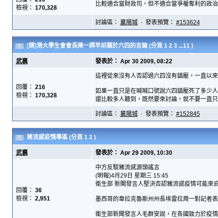
比較適合當財政司，但不適合當爭權奪利的政治家。
檢視：
170,328
討論區：
襄陽城
· 發表預覽：
#153624
[精]港大學生會會長陳一諤早前關於六四的言論
(分頁
1
2
3
...11
)
武襄
發表於： Apr 30 2009, 08:22
這裡從來沒有人否認過六四沒有鎮壓，一直以來
回覆：
216
如果一直只是在喊喊口號說六四鎮壓死了多少人
檢視：
170,328
還比較多人聽到，既然要來討論，就不要一直只是
討論區：
襄陽城
· 發表預覽：
#152845
豬流感疫情專區
(分頁
1
2
)
武襄
發表於： Apr 29 2009, 10:30
中方反駁豬流感源頭謠言
(明報)4月29日 星期三 15:45
衛生部 新聞發言人堅決否認豬流感疫情可能來
回覆：
36
檢視：
2,951
墨西哥的韋拉克魯斯州州長埃雷拉周一對記者表
衛生部新聞發言人毛群安說，在各國致力於疫情預