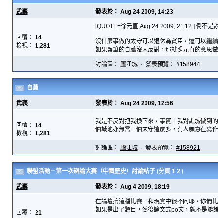
武襄
發表於： Aug 24 2009, 14:23
[QUOTE=徐元直,Aug 24 2009, 21:
回覆：
14
沒什麼事做的太守可以退休為賢臣，還可以繼續管
檢視：
1,281
如果藍筆的自薦沒人反對，那就照元直的意思做吧
討論區：
廬江城
· 發表預覽：
#158944
自薦
武襄
發表於： Aug 24 2009, 12:56
我是不反對把我換下來，事實上我對譙城做到的只有
回覆：
14
個城池亦無需三個太守這麼多，有人願意在寫作和
檢視：
1,281
討論區：
廬江城
· 發表預覽：
#158921
聯盟活動－第一次辯論大賽（中國歷史）討論帖子
(分頁
1
2
)
武襄
發表於： Aug 4 2009, 18:19
在論壇搞這種比賽，和現實中很不同耶，你們比賽
如果是出了題目，然後論文式po文，就不是辯論
回覆：
21