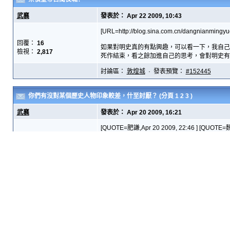
武襄
發表於： Apr 22 2009, 10:43
[URL=http://blog.sina.com.cn/dangnianmi
回覆：
16
如果對明史真的有點興趣，可以看一下，我自己
檢視：
2,817
死作結束，看之餘加進自己的思考，會對明史有點
討論區：
敦煌城
· 發表預覽：
#152445
你們有沒對某個歷史人物印象較差，什至討厭？
(分頁
1
2
3
)
武襄
發表於： Apr 20 2009, 16:21
[QUOTE=肥謙,Apr 20 2009, 22:46 ] [QUOTE
人了？除了頁一的希特勒……
回覆：
56
小的只對日本史有熟悉，個人很討厭德川家康，
檢視：
5,187
因為我絕對是西軍的粉絲 :D [/QUOTE]
某程度來說這起碼有一半是秀吉自找�...
討論區：
敦煌城
· 發表預覽：
#152398
宋太祖的"秘密誓約"
武襄
發表於： Apr 16 2009, 17:52