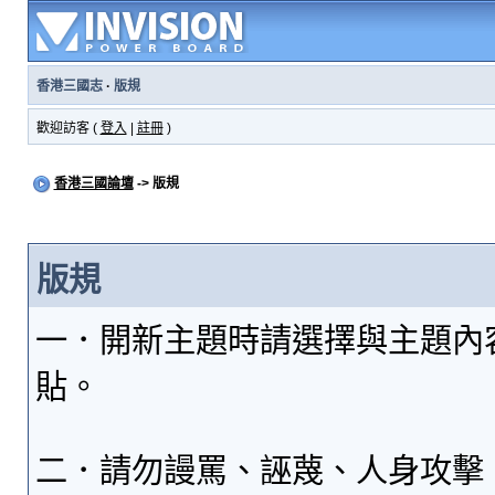
香港三國志
·
版規
歡迎訪客 (
登入
|
註冊
)
香港三國論壇
-> 版規
版規
一．開新主題時請選擇與主題內
貼。
二．請勿謾罵、誣蔑、人身攻擊