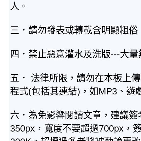
人。
三．請勿發表或轉載含明顯粗俗
四．禁止惡意灌水及洗版---大
五． 法律所限，請勿在本板上
程式(包括其連結)，如MP3、遊
六．為免影響閱讀文章，建議簽
350px，寬度不要超過700p