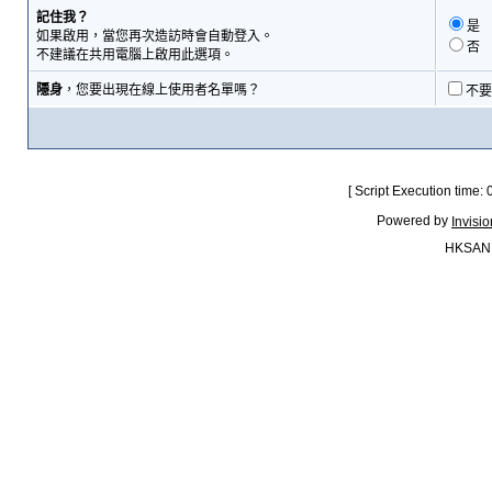
記住我？
是
如果啟用，當您再次造訪時會自動登入。
否
不建議在共用電腦上啟用此選項。
隱身
，您要出現在線上使用者名單嗎？
不要
[ Script Execution time:
Powered by
Invisi
HKSAN.