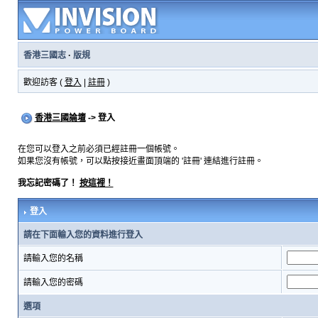
香港三國志
·
版規
歡迎訪客 (
登入
|
註冊
)
香港三國論壇
-> 登入
在您可以登入之前必須已經註冊一個帳號。
如果您沒有帳號，可以點按接近畫面頂端的 '註冊' 連結進行註冊。
我忘記密碼了！
按這裡！
登入
請在下面輸入您的資料進行登入
請輸入您的名稱
請輸入您的密碼
選項