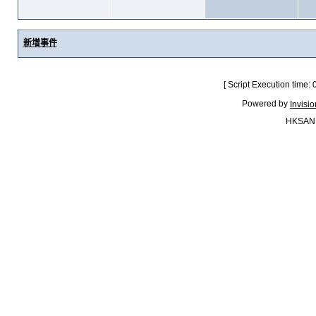
新增事件
[ Script Execution time:
Powered by
Invisi
HKSAN.