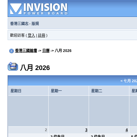
香港三國志
·
版規
歡迎訪客 (
登入
|
註冊
)
香港三國論壇
->
日曆
-> 八月 2026
八月 2026
<
七月 20
星期日
星期一
星期二
星
2
3
4