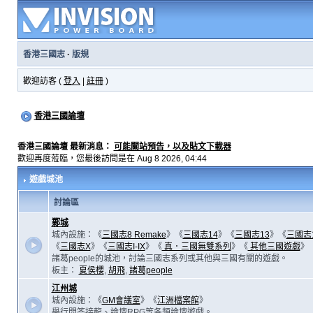
香港三國志
·
版規
歡迎訪客 (
登入
|
註冊
)
香港三國論壇
香港三國論壇 最新消息：
可能關站預告，以及貼文下載器
歡迎再度蒞臨，您最後訪問是在 Aug 8 2026, 04:44
遊戲城池
討論區
鄴城
城內設施：《
三國志8 Remake
》《
三國志14
》《
三國志13
》《
三國志
《
三國志X
》《
三國志I-IX
》《
真．三國無雙系列
》《
其他三國遊戲
》
諸葛people的城池，討論三國志系列或其他與三國有關的遊戲。
板主：
夏侯櫻
,
胡飛
,
諸葛people
江州城
城內設施：《
GM會議室
》《
江洲檔案館
》
舉行問答接龍、論壇RPG等各類論壇遊戲。