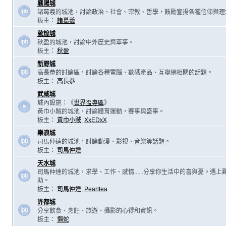
襄陽城
諸葛羲的城池，討論政治、社會、宗教、哲學，鼓勵宣揚各種信仰與理
板主：
諸葛羲
敦煌城
秋盈的城池，討論中外歷史與軍事。
板主：
秋盈
新野城
高長恭的討論區，討論各種電腦、數碼產品、互聯網相關的話題。
板主：
高長恭
武威城
城內設施：《
世界盃專區
》
黃巾小賊的城池，討論體育運動，賽事與盛事。
板主：
黃巾小賊
,
XxEDxX
樂浪城
司馬仲達的城池，討論動漫、影視、音樂等話題。
板主：
司馬仲達
天水城
司馬仲達的城池，求學、工作、感情......分享你生活中的喜與憂。遇
助。
板主：
司馬仲達
,
Pearltea
許都城
分享飲食、烹飪、旅遊、攝影的心得和資訊。
板主：
懶蛇