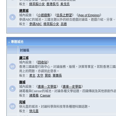
板主：
綠茶館小女
,
香港長弓
,
耒戈氏
建業城
城內設施：《
小遊戲集
》《
信長之野望
》《
Age of Empires
》
參謀ABC的城池。三國主題以外的綜合遊戲討論區，遊戲介紹、分享、
板主：
參謀ABC
,
綠茶館小女
,
呂遜
專題城池
討論區
廬江城
城內設施：《
回收站
》
香港三國論壇行政中心，討論版務，版規，決策等事宜。若對香港三國
用上的問題，亦請到此發表。
板主：
君主
,
太守
,
賢臣
,
軍團長
譙城
城內設施：《
書庫---文學區
》《
書庫---史學區
》
諸葛羲與Caesar的城池，討論各種文學話題，四國傳說及其他原創作
板主：
諸葛羲
,
Caesar
宛城
徐元直的城池，討論科學與科技等各種理科類話題。
板主：
徐元直