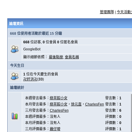
管理團隊
|
今天活動
論壇資訊
668 位使用者活動於最近 15 分鐘
668
位訪客,
0
位會員
0
位匿名會員
GoogleBot
顯示細節依照：
最後點按
,
會員名稱
今天生日
1
位在今天慶生的會員
卍奸洪卍
(
33
)
論壇統計
本週發言最多：
綠茶館小女
發言數：
1
本月發言最多：
綠茶館小女
，
徐元直
，
CharlesFen
發言數：
1
三月發言最多：
CharlesFen
發言數：
6
本週評價最多：沒有人
評價數：
0
本月評價最多：沒有人
評價數：
0
三月評價最多：
雞仔嘜
評價數：
1