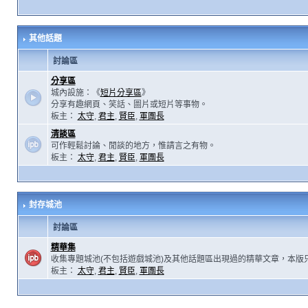
其他話題
討論區
分享區
城內設施：《
短片分享區
》
分享有趣網頁、笑話、圖片或短片等事物。
板主：
太守
,
君主
,
賢臣
,
軍團長
清談區
可作輕鬆討論、閒談的地方，惟請言之有物。
板主：
太守
,
君主
,
賢臣
,
軍團長
封存城池
討論區
精華集
收集專題城池(不包括遊戲城池)及其他話題區出現過的精華文章，本版
板主：
太守
,
君主
,
賢臣
,
軍團長