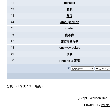
41
donaldli
42
鮑鮑
43
胡飛
44
iamsuperman
45
coolxo
46
劉雄偉
47
西行寺幽々子
48
one way ticket
49
武襄
50
Phoenix@南海
以
分頁：
(17)
[1]
2
3
...
最後 »
[ Script Execution time:
Powered by
Invisi