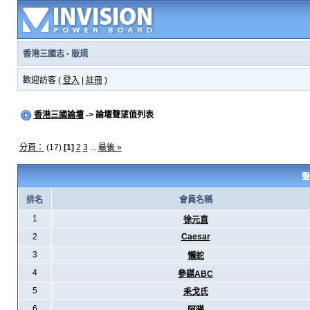
香港三國志
·
版規
歡迎訪客 (
登入
|
註冊
)
香港三國論壇
-> 論壇聲望值列表
分頁：
(17)
[1]
2
3
...
最後 »
聲
排名
會員名稱
1
徐元直
2
Caesar
3
懶蛇
4
參謀ABC
5
耒戈氏
6