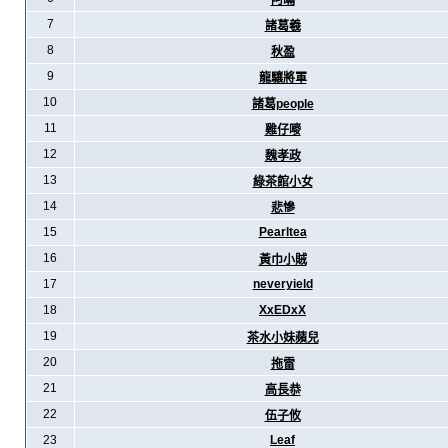
阿暪
7
諸葛羲
8
秋盈
9
龍驤將軍
10
諸葛people
11
雞仔嘜
12
魏孝政
13
綠茶館小女
14
悲慘
15
Pearltea
16
黃巾小賊
17
neveryield
18
XxEDxX
19
茶水小妹蘋兒
20
拖雷
21
高長恭
22
伍子攸
23
Leaf