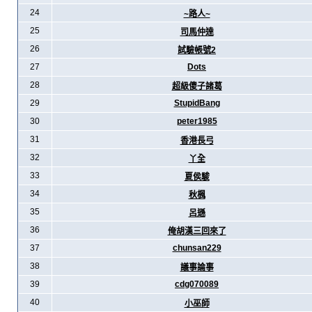
24
~路人~
25
司馬仲達
26
試驗帳號2
27
Dots
28
超級傻子諸葛
29
StupidBang
30
peter1985
31
香港長弓
32
丫全
33
夏侯駿
34
秋楓
35
呂遜
36
俺胡漢三回來了
37
chunsan229
38
議事論事
39
cdg070089
40
小巫師