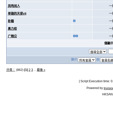
凤鸣闲人
一
单翅的天使ylj
一
卧龍
一
奥力给
一
广翔公
一
僅顯
顯示
由
分頁：
(862)
[1]
2
3
...
最後 »
[ Script Execution time:
Powered by
Invisi
HKSAN.