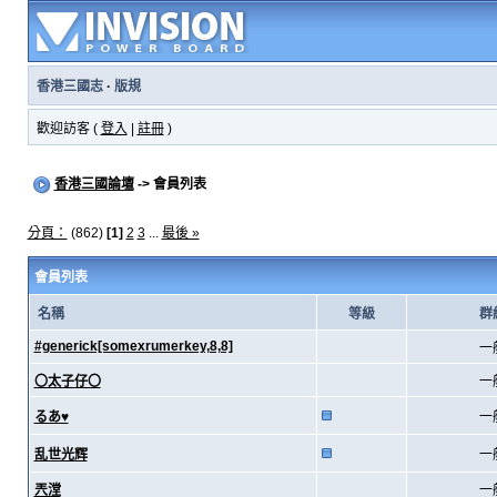
香港三國志
·
版規
歡迎訪客 (
登入
|
註冊
)
香港三國論壇
-> 會員列表
分頁：
(862)
[1]
2
3
...
最後 »
會員列表
名稱
等級
群
#generick[somexrumerkey,8,8]
一
〇太子仔〇
一
るあ♥
一
乱世光辉
一
兲漟
一