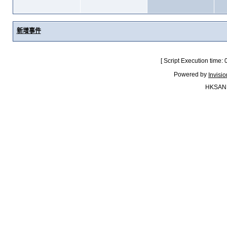
新增事件
[ Script Execution time:
Powered by
Invisi
HKSAN.