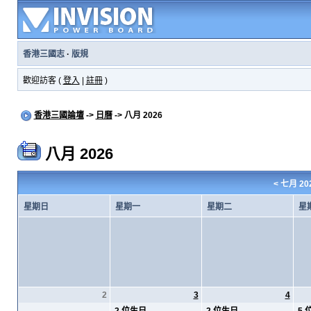
香港三國志
·
版規
歡迎訪客 (
登入
|
註冊
)
香港三國論壇
->
日曆
-> 八月 2026
八月 2026
<
七月 20
星期日
星期一
星期二
星
2
3
4