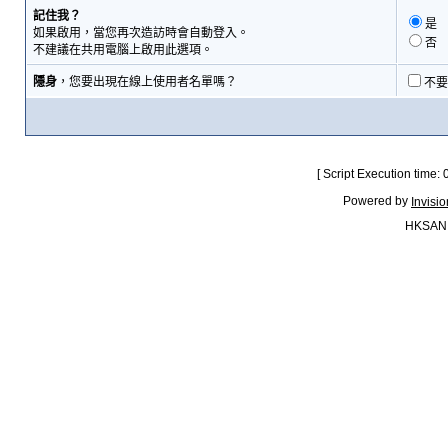
記住我？
是
如果啟用，當您再次造訪時會自動登入。
否
不建議在共用電腦上啟用此選項。
隱身
，您要出現在線上使用者名單嗎？
不要
[ Script Execution time:
Powered by
Invisi
HKSAN.