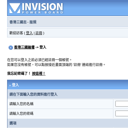
香港三國志
·
版規
歡迎訪客 (
登入
|
註冊
)
香港三國論壇
-> 登入
在您可以登入之前必須已經註冊一個帳號。
如果您沒有帳號，可以點按接近畫面頂端的 '註冊' 連結進行註冊。
我忘記密碼了！
按這裡！
登入
請在下面輸入您的資料進行登入
請輸入您的名稱
請輸入您的密碼
選項