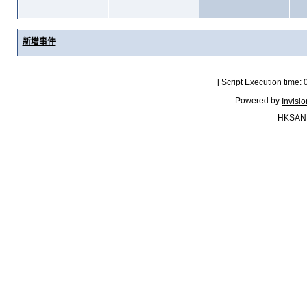
新增事件
[ Script Execution time:
Powered by
Invisi
HKSAN.