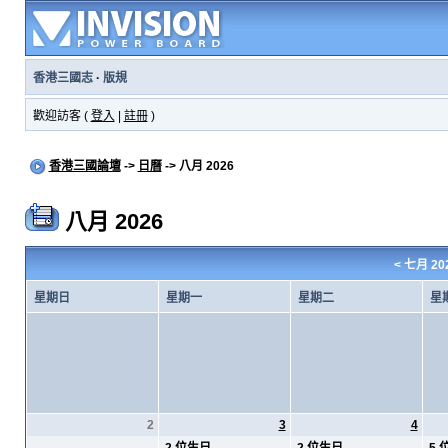
香港三國志
·
版規
歡迎訪客 (
登入
|
註冊
)
香港三國論壇
->
日曆
-> 八月 2026
八月 2026
<
七月 20
星期日
星期一
星期二
星
2
3
4