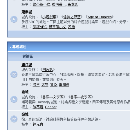
板主：
綠茶館小女
,
香港長弓
,
耒戈氏
建業城
城內設施：《
小遊戲集
》《
信長之野望
》《
Age of Empires
》
參謀ABC的城池。三國主題以外的綜合遊戲討論區，遊戲介紹、分享、
板主：
參謀ABC
,
綠茶館小女
,
呂遜
專題城池
討論區
廬江城
城內設施：《
回收站
》
香港三國論壇行政中心，討論版務，版規，決策等事宜。若對香港三國
用上的問題，亦請到此發表。
板主：
君主
,
太守
,
賢臣
,
軍團長
譙城
城內設施：《
書庫---文學區
》《
書庫---史學區
》
諸葛羲與Caesar的城池，討論各種文學話題，四國傳說及其他原創作
板主：
諸葛羲
,
Caesar
宛城
徐元直的城池，討論科學與科技等各種理科類話題。
板主：
徐元直