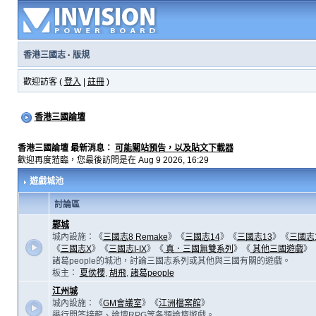
香港三國志
·
版規
歡迎訪客 (
登入
|
註冊
)
香港三國論壇
香港三國論壇 最新消息：
可能關站預告，以及貼文下載器
歡迎再度蒞臨，您最後訪問是在 Aug 9 2026, 16:29
遊戲城池
討論區
鄴城
城內設施：《
三國志8 Remake
》《
三國志14
》《
三國志13
》《
三國志
《
三國志X
》《
三國志I-IX
》《
真．三國無雙系列
》《
其他三國遊戲
》
諸葛people的城池，討論三國志系列或其他與三國有關的遊戲。
板主：
夏侯櫻
,
胡飛
,
諸葛people
江州城
城內設施：《
GM會議室
》《
江洲檔案館
》
舉行問答接龍、論壇RPG等各類論壇遊戲。