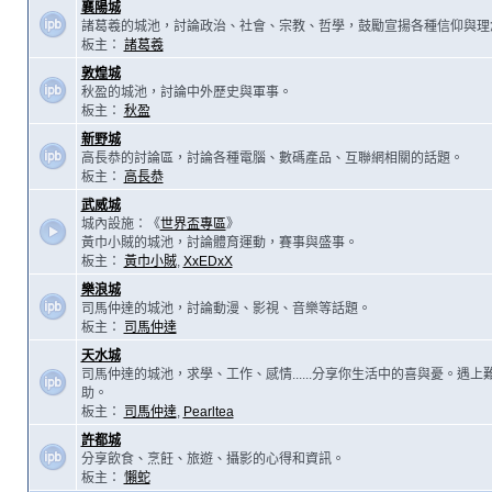
襄陽城
諸葛羲的城池，討論政治、社會、宗教、哲學，鼓勵宣揚各種信仰與理
板主：
諸葛羲
敦煌城
秋盈的城池，討論中外歷史與軍事。
板主：
秋盈
新野城
高長恭的討論區，討論各種電腦、數碼產品、互聯網相關的話題。
板主：
高長恭
武威城
城內設施：《
世界盃專區
》
黃巾小賊的城池，討論體育運動，賽事與盛事。
板主：
黃巾小賊
,
XxEDxX
樂浪城
司馬仲達的城池，討論動漫、影視、音樂等話題。
板主：
司馬仲達
天水城
司馬仲達的城池，求學、工作、感情......分享你生活中的喜與憂。遇
助。
板主：
司馬仲達
,
Pearltea
許都城
分享飲食、烹飪、旅遊、攝影的心得和資訊。
板主：
懶蛇