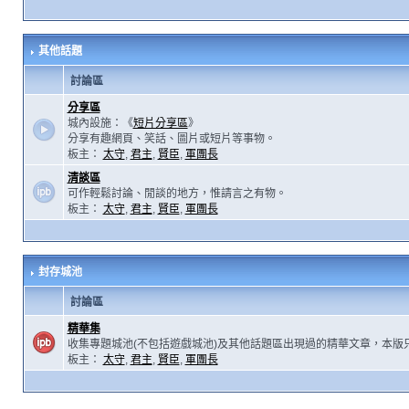
其他話題
討論區
分享區
城內設施：《
短片分享區
》
分享有趣網頁、笑話、圖片或短片等事物。
板主：
太守
,
君主
,
賢臣
,
軍團長
清談區
可作輕鬆討論、閒談的地方，惟請言之有物。
板主：
太守
,
君主
,
賢臣
,
軍團長
封存城池
討論區
精華集
收集專題城池(不包括遊戲城池)及其他話題區出現過的精華文章，本版
板主：
太守
,
君主
,
賢臣
,
軍團長