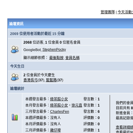
管理團隊
|
今天活動
論壇資訊
2069 位使用者活動於最近 15 分鐘
2068
位訪客,
1
位會員
0
位匿名會員
StephenPocky
GoogleBot,
顯示細節依照：
最後點按
,
會員名稱
今天生日
2
位會員於今天慶生
香港長弓
(
37
),
藍藍路
(
37
)
論壇統計
本週發言最多：
綠茶館小女
發言數：
1
我們的會
本月發言最多：
綠茶館小女
，
徐元直
發言數：
1
目前共有
8
三月發言最多：
CharlesFen
發言數：
6
新進會員
本週評價最多：沒有人
評價數：
0
最高記錄
本月評價最多：沒有人
評價數：
0
查看詳細
三月評價最多：
雞仔嘜
評價數：
1
查看最近9