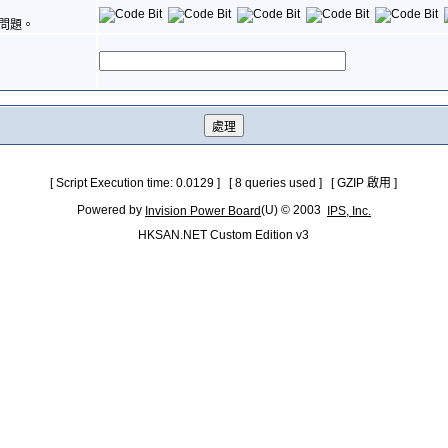
問題。
[ Script Execution time: 0.0129 ] [ 8 queries used ] [ GZIP 啟用 ]
Powered by
(U) © 2003
Invision Power Board
IPS, Inc.
HKSAN.NET Custom Edition v3