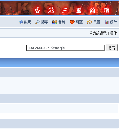
說明
搜尋
會員
聲望
日曆
統計
重寄認證電子郵件