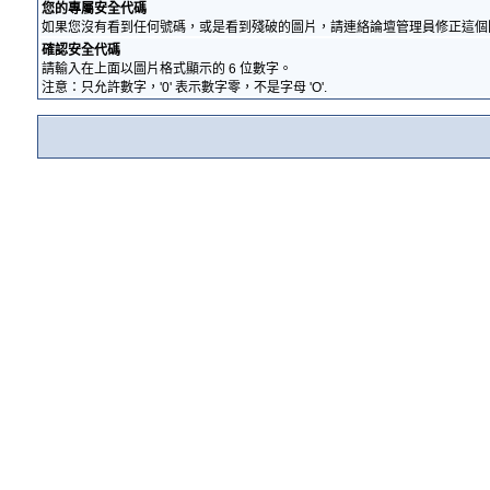
您的專屬安全代碼
如果您沒有看到任何號碼，或是看到殘破的圖片，請連絡論壇管理員修正這個
確認安全代碼
請輸入在上面以圖片格式顯示的 6 位數字。
注意：只允許數字，'0' 表示數字零，不是字母 'O'.