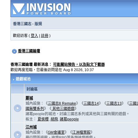
香港三國志
·
版規
歡迎訪客 (
登入
|
註冊
)
香港三國論壇
香港三國論壇 最新消息：
可能關站預告，以及貼文下載器
歡迎再度蒞臨，您最後訪問是在 Aug 8 2026, 10:37
遊戲城池
討論區
鄴城
城內設施：《
三國志8 Remake
》《
三國志14
》《
三國志13
》《
三國
國無雙系列
》《
其他三國遊戲
》
諸葛people的城池，討論三國志系列或其他與三國有關的遊戲。
板主：
夏侯櫻
,
胡飛
,
諸葛people
江州城
城內設施：《
GM會議室
》《
江洲檔案館
》
舉行問答接龍、論壇RPG等各類論壇遊戲。