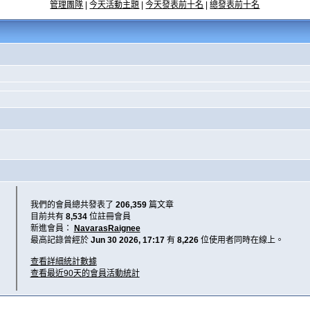
管理團隊
|
今天活動主題
|
今天發表前十名
|
總發表前十名
我們的會員總共發表了
206,359
篇文章
目前共有
8,534
位註冊會員
新進會員：
NavarasRaignee
最高記錄曾經於
Jun 30 2026, 17:17
有
8,226
位使用者同時在線上。
查看詳細統計數據
查看最近90天的會員活動統計