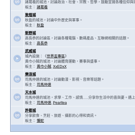
諸葛羲的城池，討論政治、社會、宗教、哲學，鼓勵宣揚各種信仰與
板主：
諸葛羲
敦煌城
秋盈的城池，討論中外歷史與軍事。
板主：
秋盈
新野城
高長恭的討論區，討論各種電腦、數碼產品、互聯網相關的話題。
板主：
高長恭
武威城
城內設施：《
世界盃專區
》
黃巾小賊的城池，討論體育運動，賽事與盛事。
板主：
黃巾小賊
,
XxEDxX
樂浪城
司馬仲達的城池，討論動漫、影視、音樂等話題。
板主：
司馬仲達
天水城
司馬仲達的城池，求學、工作、感情......分享你生活中的喜與憂。
板主：
司馬仲達
,
Pearltea
許都城
分享飲食、烹飪、旅遊、攝影的心得和資訊。
板主：
懶蛇