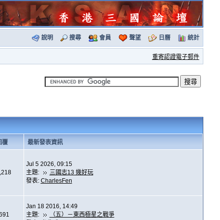
說明
搜尋
會員
聲望
日曆
統計
重寄認證電子郵件
回覆
最新發表資訊
Jul 5 2026, 09:15
,218
主題:
三國志13 幾好玩
發表:
CharlesFen
Jan 18 2016, 14:49
,691
主題:
（五）－東西極星之戰爭