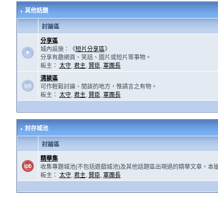
其他話題
討論區
分享區
城內設施：《
短片分享區
》
分享有趣網頁、笑話、圖片或短片等事物。
板主：
太守
,
君主
,
賢臣
,
軍團長
清談區
可作輕鬆討論、閒談的地方，惟請言之有物。
板主：
太守
,
君主
,
賢臣
,
軍團長
封存城池
討論區
精華集
收集專題城池(不包括遊戲城池)及其他話題區出現過的精華文章，本
板主：
太守
,
君主
,
賢臣
,
軍團長