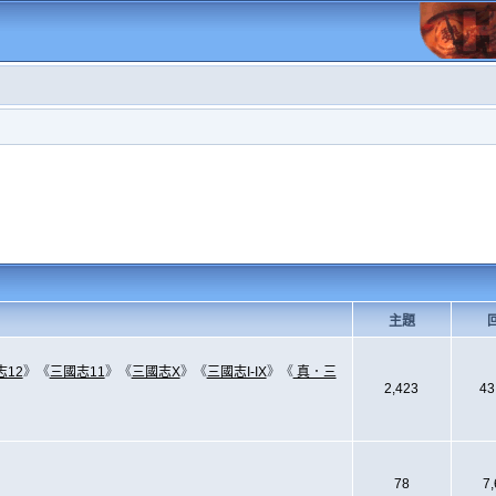
主題
志12
》《
三國志11
》《
三國志X
》《
三國志I-IX
》《
真．三
2,423
43
78
7