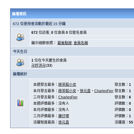
論壇資訊
672 位使用者活動於最近 15 分鐘
672
位訪客,
0
位會員
0
位匿名會員
顯示細節依照：
最後點按
,
會員名稱
今天生日
1
位在今天慶生的會員
卍奸洪卍
(
33
)
論壇統計
本週發言最多：
綠茶館小女
發言數：
1
本月發言最多：
綠茶館小女
，
徐元直
，
CharlesFen
發言數：
1
三月發言最多：
CharlesFen
發言數：
6
本週評價最多：沒有人
評價數：
0
本月評價最多：沒有人
評價數：
0
三月評價最多：
雞仔嘜
評價數：
1
活躍程度最高：
徐元直
活躍度：
55