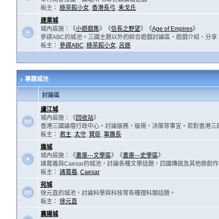
板主：
綠茶館小女
,
香港長弓
,
耒戈氏
建業城
城內設施：《
小遊戲集
》《
信長之野望
》《
Age of Empires
》
參謀ABC的城池。三國主題以外的綜合遊戲討論區，遊戲介紹、分享
板主：
參謀ABC
,
綠茶館小女
,
呂遜
專題城池
討論區
廬江城
城內設施：《
回收站
》
香港三國論壇行政中心，討論版務，版規，決策等事宜。若對香港三
板主：
君主
,
太守
,
賢臣
,
軍團長
譙城
城內設施：《
書庫---文學區
》《
書庫---史學區
》
諸葛羲與Caesar的城池，討論各種文學話題，四國傳說及其他原創
板主：
諸葛羲
,
Caesar
宛城
徐元直的城池，討論科學與科技等各種理科類話題。
板主：
徐元直
襄陽城