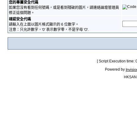
您的專屬安全代碼
如果您沒有看到任何號碼，或是看到殘破的圖片，請連絡論壇管理員
修正這個問題。
確認安全代碼
請輸入在上面以圖片格式顯示的 6 位數字。
注意：只允許數字，'0' 表示數字零，不是字母 'O'.
[ Script Execution time:
Powered by
Invisi
HKSAN.