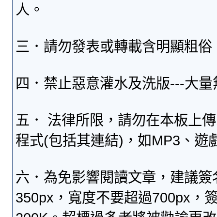
人。
三．請勿發表或轉載含明顯粗俗
四．禁止惡意灌水及洗版---大
五． 法律所限，請勿在本板上
程式(包括其連結)，如MP3、遊
六．為免影響閱讀文章，建議簽
350px，寬度不要超過700p