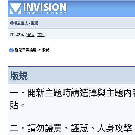
香港三國志
·
版規
歡迎訪客 (
登入
|
註冊
)
香港三國論壇
-> 版規
版規
一．開新主題時請選擇與主題內
貼。
二．請勿謾罵、誣蔑、人身攻擊