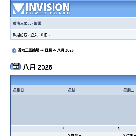
香港三國志
·
版規
歡迎訪客 (
登入
|
註冊
)
香港三國論壇
->
日曆
-> 八月 2026
八月 2026
星期日
星期一
星期二
2
3