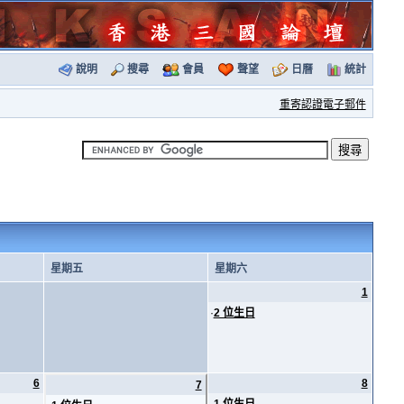
說明
搜尋
會員
聲望
日曆
統計
重寄認證電子郵件
星期五
星期六
1
·
2 位生日
6
8
7