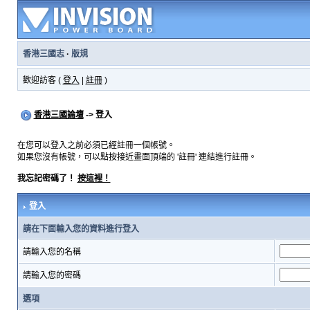
香港三國志
·
版規
歡迎訪客 (
登入
|
註冊
)
香港三國論壇
-> 登入
在您可以登入之前必須已經註冊一個帳號。
如果您沒有帳號，可以點按接近畫面頂端的 '註冊' 連結進行註冊。
我忘記密碼了！
按這裡！
登入
請在下面輸入您的資料進行登入
請輸入您的名稱
請輸入您的密碼
選項