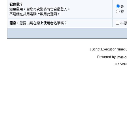
記住我？
是
如果啟用，當您再次造訪時會自動登入。
否
不建議在共用電腦上啟用此選項。
隱身
，您要出現在線上使用者名單嗎？
不要
[ Script Execution time:
Powered by
Invisi
HKSAN.