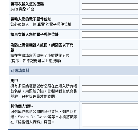
請再次輸入您的密碼
必須
完全
符合
請輸入您的電子郵件位址
您必須輸入一個
真實
的電子郵件位址
請再次輸入您的電子郵件位址
為防止廣告機器人註冊，請回答以下問
題：
請在右邊填寫圓周率至小數點後五位
(提示：如不記得可以上網搜尋)
可選填資料
馬甲
擁有多個論壇帳號者必須在此填入所有帳
號名稱，用逗號分隔。此欄將對其他會員
隱藏，只有管理員才能查閱。
其他個人資料
可選填你愿意公開的其他資訊，如自我介
紹、Steam ID、Twitter等等。本欄將顯示
在「檢視個人資料」頁面。