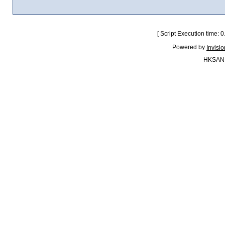
[ Script Execution time:
Powered by
Invisi
HKSAN.