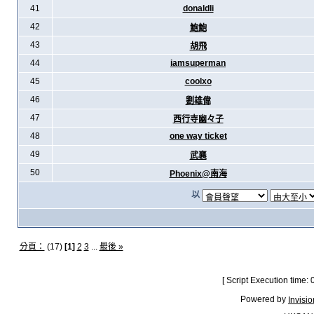
41
donaldli
42
鮑鮑
43
胡飛
44
iamsuperman
45
coolxo
46
劉雄偉
47
西行寺幽々子
48
one way ticket
49
武襄
50
Phoenix@南海
以
分頁：
(17)
[1]
2
3
...
最後 »
[ Script Execution time:
Powered by
Invisi