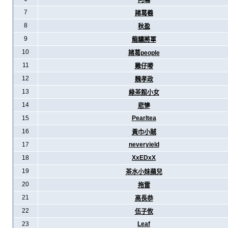
阿暪
7
諸葛羲
8
秋盈
9
龍驤將軍
10
諸葛people
11
雞仔嘜
12
魏孝政
13
綠茶館小女
14
悲慘
15
Pearltea
16
黃巾小賊
17
neveryield
18
XxEDxX
19
茶水小妹蘋兒
20
拖雷
21
高長恭
22
伍子攸
23
Leaf