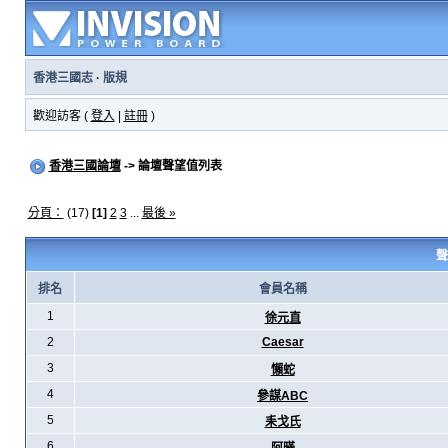
香港三國志
·
版規
歡迎訪客 (
登入
|
註冊
)
香港三國論壇
-> 論壇聲望值列表
分頁：
(17)
[1]
2
3
...
最後 »
聲
排名
會員名稱
1
徐元直
2
Caesar
3
懶蛇
4
參謀ABC
5
耒戈氏
6