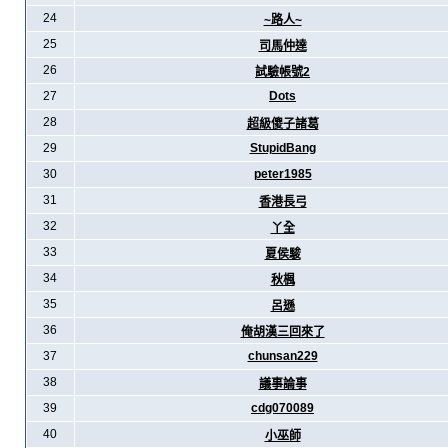
24
~路人~
25
司馬仲達
26
試驗帳號2
27
Dots
28
超級傻子諸葛
29
StupidBang
30
peter1985
31
香港長弓
32
丫全
33
夏侯駿
34
秋楓
35
呂遜
36
俺胡漢三回來了
37
chunsan229
38
議事論事
39
cdg070089
40
小巫師