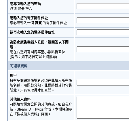
請再次輸入您的密碼
必須
完全
符合
請輸入您的電子郵件位址
您必須輸入一個
真實
的電子郵件位址
請再次輸入您的電子郵件位址
為防止廣告機器人註冊，請回答以下問
題：
請在右邊填寫圓周率至小數點後五位
(提示：如不記得可以上網搜尋)
可選填資料
馬甲
擁有多個論壇帳號者必須在此填入所有帳
號名稱，用逗號分隔。此欄將對其他會員
隱藏，只有管理員才能查閱。
其他個人資料
可選填你愿意公開的其他資訊，如自我介
紹、Steam ID、Twitter等等。本欄將顯示
在「檢視個人資料」頁面。