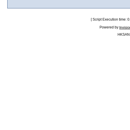
[ Script Execution time:
Powered by
Invisi
HKSAN.