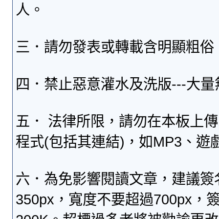
人。
三．請勿發表或轉載含明顯粗俗
四．禁止惡意灌水及洗版---大
五． 法律所限，請勿在本板上
程式(包括其連結)，如MP3、遊
六．為免影響閱讀文章，建議簽
350px，寬度不要超過700p