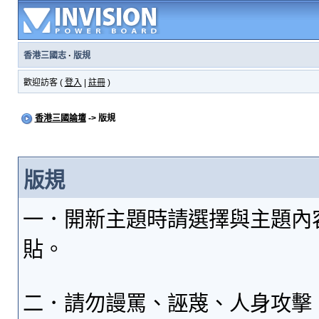
香港三國志
·
版規
歡迎訪客 (
登入
|
註冊
)
香港三國論壇
-> 版規
版規
一．開新主題時請選擇與主題內
貼。
二．請勿謾罵、誣蔑、人身攻擊