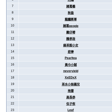
阿暪
7
諸葛羲
8
秋盈
9
龍驤將軍
10
諸葛people
11
雞仔嘜
12
魏孝政
13
綠茶館小女
14
悲慘
15
Pearltea
16
黃巾小賊
17
neveryield
18
XxEDxX
19
茶水小妹蘋兒
20
拖雷
21
高長恭
22
伍子攸
23
Leaf