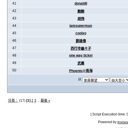
41
donaldli
42
鮑鮑
43
胡飛
44
iamsuperman
45
coolxo
46
劉雄偉
47
西行寺幽々子
48
one way ticket
49
武襄
50
Phoenix@南海
以
分頁：
(17)
[1]
2
3
...
最後 »
[ Script Execution time:
Powered by
Invisi