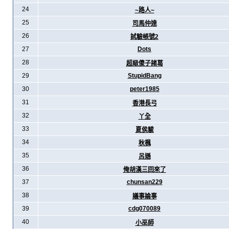
24
~路人~
25
司馬仲達
26
試驗帳號2
27
Dots
28
超級傻子諸葛
29
StupidBang
30
peter1985
31
香港長弓
32
丫全
33
夏侯駿
34
秋楓
35
呂遜
36
俺胡漢三回來了
37
chunsan229
38
議事論事
39
cdg070089
40
小巫師