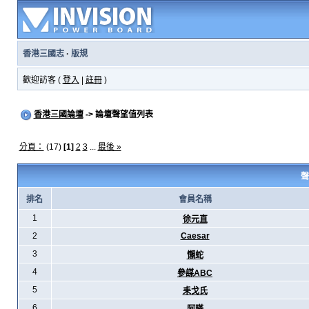
香港三國志
·
版規
歡迎訪客 (
登入
|
註冊
)
香港三國論壇
-> 論壇聲望值列表
分頁：
(17)
[1]
2
3
...
最後 »
聲
排名
會員名稱
1
徐元直
2
Caesar
3
懶蛇
4
參謀ABC
5
耒戈氏
6