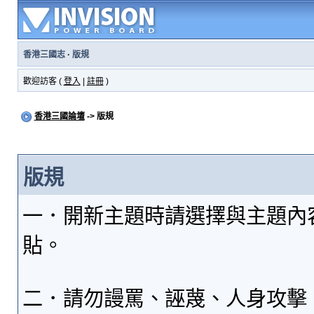
香港三國志
·
版規
歡迎訪客 (
登入
|
註冊
)
香港三國論壇
-> 版規
版規
一．開新主題時請選擇與主題內
貼。
二．請勿謾罵、誣蔑、人身攻擊