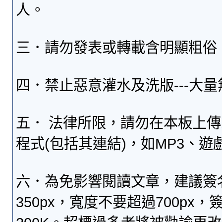
人。
三．請勿發表或轉載含明顯粗俗
四．禁止惡意灌水及洗版---大
五． 法律所限，請勿在本板上
程式(包括其連結)，如MP3、遊
六．為免影響閱讀文章，建議簽
350px，寬度不要超過700p