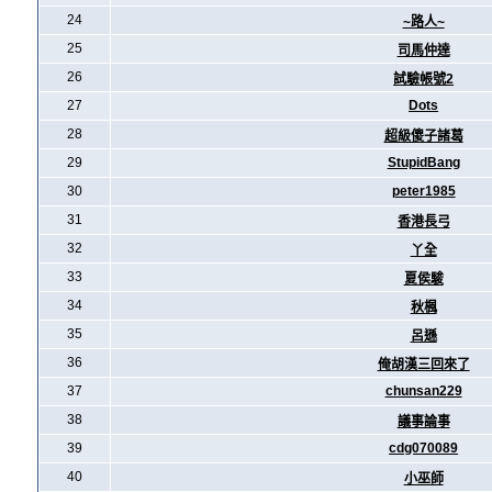
24
~路人~
25
司馬仲達
26
試驗帳號2
27
Dots
28
超級傻子諸葛
29
StupidBang
30
peter1985
31
香港長弓
32
丫全
33
夏侯駿
34
秋楓
35
呂遜
36
俺胡漢三回來了
37
chunsan229
38
議事論事
39
cdg070089
40
小巫師