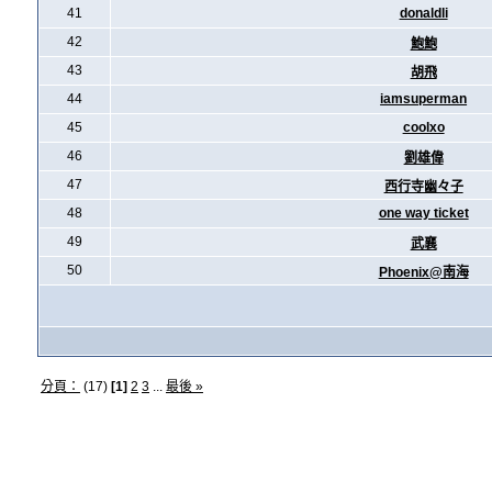
41
donaldli
42
鮑鮑
43
胡飛
44
iamsuperman
45
coolxo
46
劉雄偉
47
西行寺幽々子
48
one way ticket
49
武襄
50
Phoenix@南海
分頁：
(17)
[1]
2
3
...
最後 »