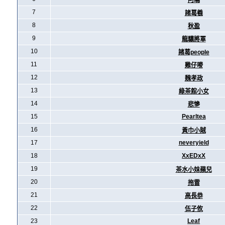
阿暪
7
諸葛羲
8
秋盈
9
龍驤將軍
10
諸葛people
11
雞仔嘜
12
魏孝政
13
綠茶館小女
14
悲慘
15
Pearltea
16
黃巾小賊
17
neveryield
18
XxEDxX
19
茶水小妹蘋兒
20
拖雷
21
高長恭
22
伍子攸
23
Leaf