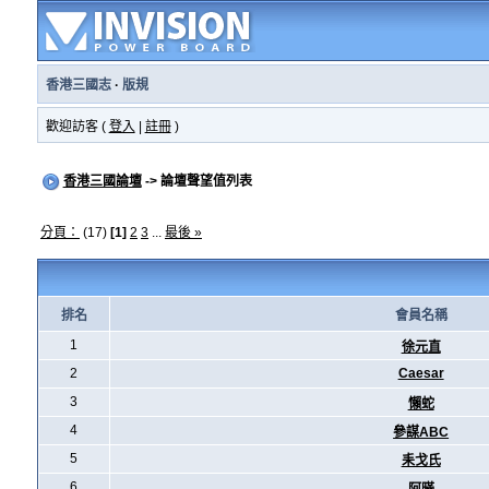
香港三國志
·
版規
歡迎訪客 (
登入
|
註冊
)
香港三國論壇
-> 論壇聲望值列表
分頁：
(17)
[1]
2
3
...
最後 »
排名
會員名稱
1
徐元直
2
Caesar
3
懶蛇
4
參謀ABC
5
耒戈氏
6