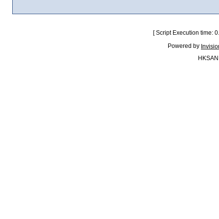
[ Script Execution time:
Powered by
Invisi
HKSAN.