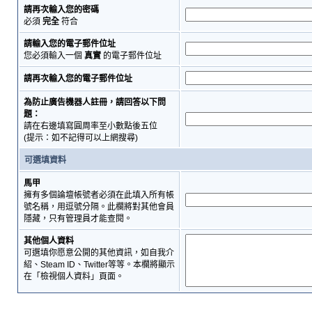
請再次輸入您的密碼
必須
完全
符合
請輸入您的電子郵件位址
您必須輸入一個
真實
的電子郵件位址
請再次輸入您的電子郵件位址
為防止廣告機器人註冊，請回答以下問
題：
請在右邊填寫圓周率至小數點後五位
(提示：如不記得可以上網搜尋)
可選填資料
馬甲
擁有多個論壇帳號者必須在此填入所有帳
號名稱，用逗號分隔。此欄將對其他會員
隱藏，只有管理員才能查閱。
其他個人資料
可選填你愿意公開的其他資訊，如自我介
紹、Steam ID、Twitter等等。本欄將顯示
在「檢視個人資料」頁面。