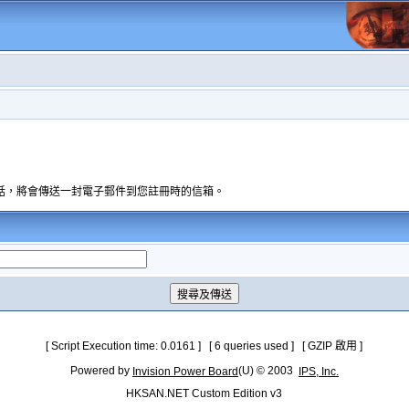
話，將會傳送一封電子郵件到您註冊時的信箱。
[ Script Execution time: 0.0161 ] [ 6 queries used ] [ GZIP 啟用 ]
Powered by
(U) © 2003
Invision Power Board
IPS, Inc.
HKSAN.NET Custom Edition v3