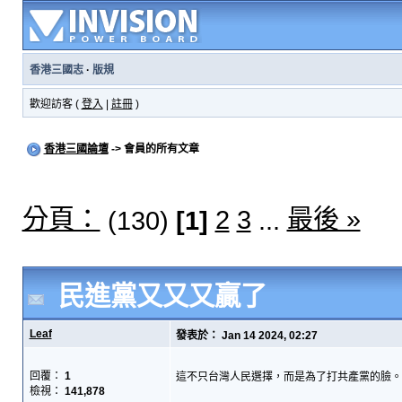
香港三國志
·
版規
歡迎訪客 (
登入
|
註冊
)
香港三國論壇
-> 會員的所有文章
分頁：
最後 »
2
3
(130)
[1]
...
民進黨又又又贏了
Leaf
發表於： Jan 14 2024, 02:27
回覆：
1
這不只台灣人民選擇，而是為了打共產黨的臉。..
檢視：
141,878