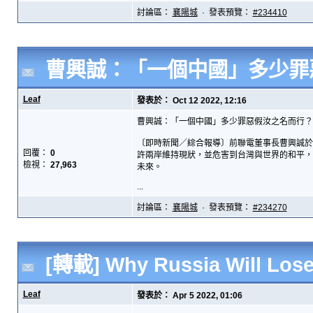
討論區：
襄陽城
· 發表預覽：
#234410
曹興誠：「一個中國」多少罪
Leaf
發表於： Oct 12 2022, 12:16
曹興誠：「一個中國」多少罪惡假汝之名而行？
〔即時新聞／綜合報導〕前聯電董事長曹興誠於
回覆：
0
許兩岸維持現狀，並危害到台灣與世界的和平，
檢視：
27,963
未來。
...
討論區：
襄陽城
· 發表預覽：
#234270
[轉載] Why Russia Will Lose
Leaf
發表於： Apr 5 2022, 01:06