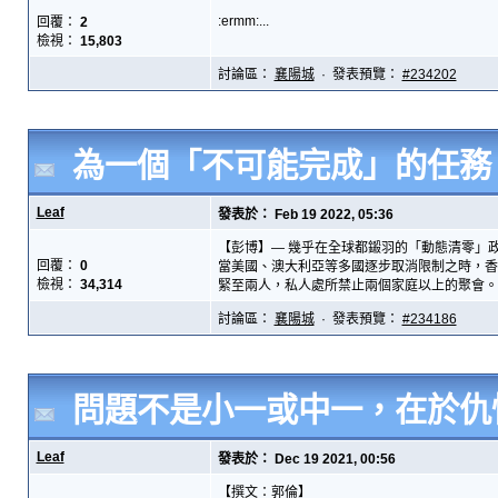
:ermm:...
回覆：
2
檢視：
15,803
討論區：
襄陽城
· 發表預覽：
#234202
為一個「不可能完成」的任務 
Leaf
發表於： Feb 19 2022, 05:36
【彭博】— 幾乎在全球都鎩羽的「動態清零」
回覆：
0
當美國、澳大利亞等多國逐步取消限制之時，香
檢視：
34,314
緊至兩人，私人處所禁止兩個家庭以上的聚會。違
討論區：
襄陽城
· 發表預覽：
#234186
問題不是小一或中一，在於仇
Leaf
發表於： Dec 19 2021, 00:56
【撰文：郭倫】