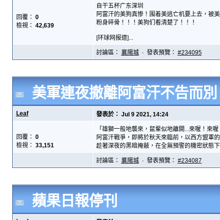
自干五杯广东深圳
阿富汗的美狗真惨！围着美逃亡机要上去，被美
回覆：
0
粉身碎骨！！！美狗们看清楚了！！！
檢視：
42,639
[环球网报道]...
討論區：
襄陽城
· 發表預覽：
#234095
美軍連夜撤離阿富汗不告而別
Leaf
發表於： Jul 9 2021, 14:24
「雄獅一般地襲來，鼠輩似地離開...來喔！來
回覆：
0
阿富汗戰爭，即將於秋天來臨前，以西方盟軍的全
檢視：
33,151
趁著深夜的黑暗掩蔽，在全無預警的機密狀態下，
討論區：
襄陽城
· 發表預覽：
#234087
蘋果日報停刊