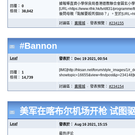
據報導直資小學保良局香港道教聯合會圓玄小學
回覆：
0
[URL=https://www.rthk.hk/tv/dtt31/pr
檢視：
38,042
後問母親「點解要殺死個BB？」。至於[URL=https://hd.s
討論區：
襄陽城
· 發表預覽：
#234155
#Bannon
Leaf
發表於： Dec 19 2021, 00:54
[IMG]http://hksan.net/forum/style_images/1/r_
回覆：
1
showtopic=16655&view=findpost&p=234148]
檢視：
14,739
討論區：
襄陽城
· 發表預覽：
#234154
美军在喀布尔机场开枪 试图
Leaf
發表於： Aug 16 2021, 15:15
最热评论