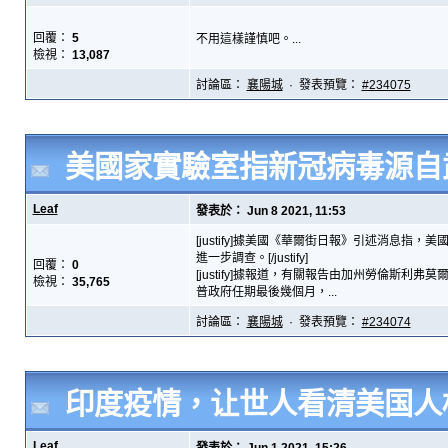
回覆：
5
不用這樣謹慎吧。...
檢視：
13,087
討論區：
襄陽城
· 發表預覽：
#234075
美國家實驗室指新冠病毒源自
Leaf
發表於： Jun 8 2021, 11:53
[justify]據美國《華爾街日報》引述消息
進一步調查。[/justify]
回覆：
0
[justify]據報道，有關報告由加州勞倫斯利弗莫爾國家
檢視：
35,765
普政府任期最後幾個月，...
討論區：
襄陽城
· 發表預覽：
#234074
印度疫情，让世人看清美国人
Leaf