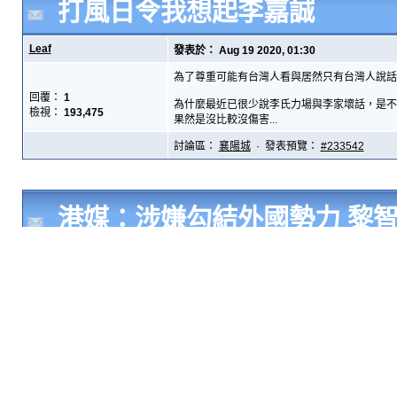
打風日令我想起李嘉誠
Leaf
發表於： Aug 19 2020, 01:30
為了尊重可能有台灣人看與居然只有台灣人說話，藍絲
回覆：
1
為什麼最近已很少說李氏力場與李家壞話，是不是
檢視：
193,475
果然是沒比較沒傷害...
討論區：
襄陽城
· 發表預覽：
#233542
港媒：涉嫌勾結外國勢力 黎
Leaf
發表於： Aug 12 2020, 14:40
官媒引劉兆佳定性壹傳媒「有政治立場組織」 
回覆：
4
壹傳媒創辦人黎智英日前因涉違「港區國安法」及
檢視：
89,716
他 5,000 萬元的資產遭凍結。資深中國新聞工
討論區：
襄陽城
· 發表預覽：
#233540