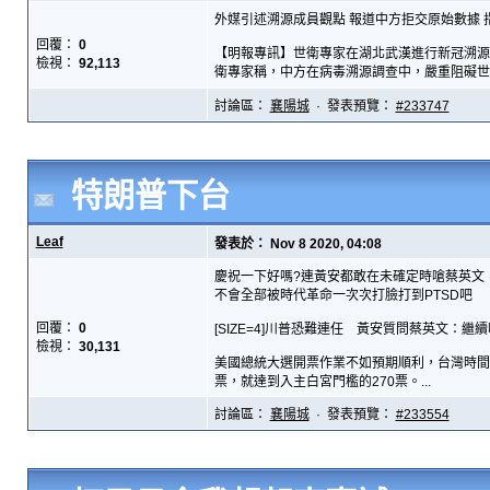
外媒引述溯源成員觀點 報道中方拒交原始數據 
回覆：
0
【明報專訊】世衛專家在湖北武漢進行新冠溯源
檢視：
92,113
衛專家稱，中方在病毒溯源調查中，嚴重阻礙世
討論區：
襄陽城
· 發表預覽：
#233747
特朗普下台
Leaf
發表於： Nov 8 2020, 04:08
慶祝一下好嗎?連黃安都敢在未確定時嗆蔡英文
不會全部被時代革命一次次打臉打到PTSD吧
回覆：
0
[SIZE=4]川普恐難連任 黃安質問蔡英文：繼續吃
檢視：
30,131
美國總統大選開票作業不如預期順利，台灣時間今
票，就達到入主白宮門檻的270票。...
討論區：
襄陽城
· 發表預覽：
#233554