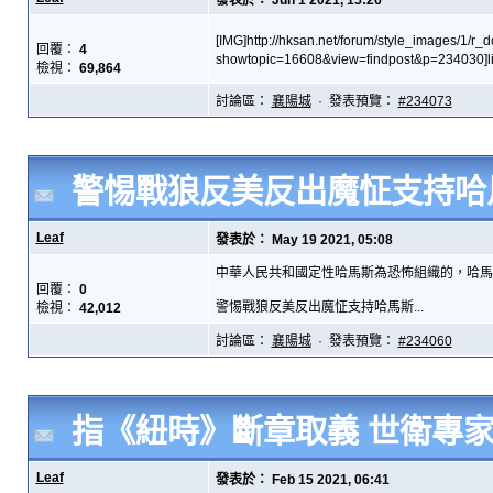
發表於： Jun 1 2021, 15:26
[IMG]http://hksan.net/forum/style_images/1/r_
回覆：
4
showtopic=16608&view=findpost&p=
檢視：
69,864
討論區：
襄陽城
· 發表預覽：
#234073
警惕戰狼反美反出魔怔支持哈
Leaf
發表於： May 19 2021, 05:08
中華人民共和國定性哈馬斯為恐怖組織的，哈馬
回覆：
0
警惕戰狼反美反出魔怔支持哈馬斯...
檢視：
42,012
討論區：
襄陽城
· 發表預覽：
#234060
指《紐時》斷章取義 世衛專
Leaf
發表於： Feb 15 2021, 06:41