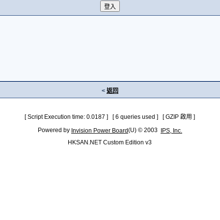
<
返回
[ Script Execution time: 0.0187 ] [ 6 queries used ] [ GZIP 啟用 ]
Powered by
(U) © 2003
Invision Power Board
IPS, Inc.
HKSAN.NET Custom Edition v3