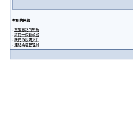
有用的連結
·
重獲忘記的密碼
·
註冊一個新帳號
·
我們的說明文件
·
連絡論壇管理員