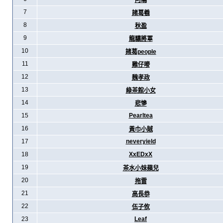
阿暪
7
諸葛羲
8
秋盈
9
龍驤將軍
10
諸葛people
11
雞仔嘜
12
魏孝政
13
綠茶館小女
14
悲慘
15
Pearltea
16
黃巾小賊
17
neveryield
18
XxEDxX
19
茶水小妹蘋兒
20
拖雷
21
高長恭
22
伍子攸
23
Leaf