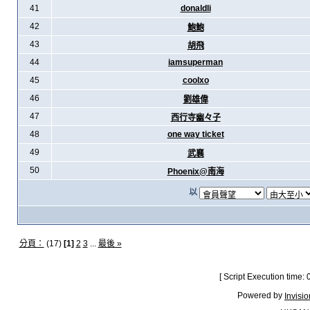
41
donaldli
42
鮑鮑
43
胡飛
44
iamsuperman
45
coolxo
46
劉雄偉
47
西行寺幽々子
48
one way ticket
49
武襄
50
Phoenix@南海
以
分頁：
(17)
[1]
2
3
...
最後 »
[ Script Execution time:
Powered by
Invisi