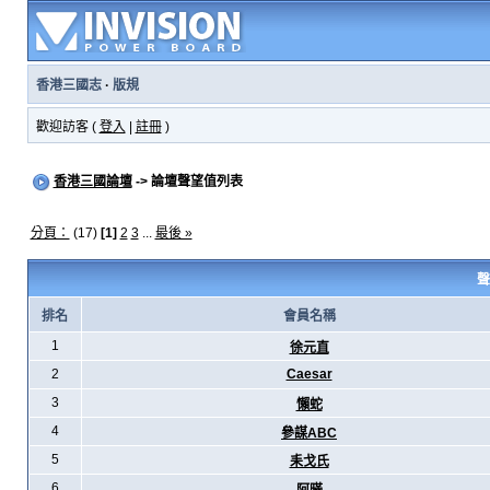
香港三國志
·
版規
歡迎訪客 (
登入
|
註冊
)
香港三國論壇
-> 論壇聲望值列表
分頁：
(17)
[1]
2
3
...
最後 »
聲
排名
會員名稱
1
徐元直
2
Caesar
3
懶蛇
4
參謀ABC
5
耒戈氏
6