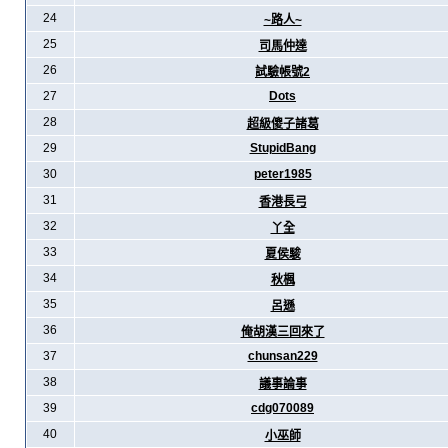
24
~路人~
25
司馬仲達
26
試驗帳號2
27
Dots
28
超級傻子諸葛
29
StupidBang
30
peter1985
31
香港長弓
32
丫全
33
夏侯駿
34
秋楓
35
呂遜
36
俺胡漢三回來了
37
chunsan229
38
議事論事
39
cdg070089
40
小巫師