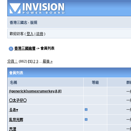
香港三國志
·
版規
歡迎訪客 (
登入
|
註冊
)
香港三國論壇
-> 會員列表
分頁：
(862)
[1]
2
3
...
最後 »
會員列表
名稱
等級
群
#generick[somexrumerkey,8,8]
一
〇太子仔〇
一
るあ♥
一
乱世光辉
一
兲漟
一