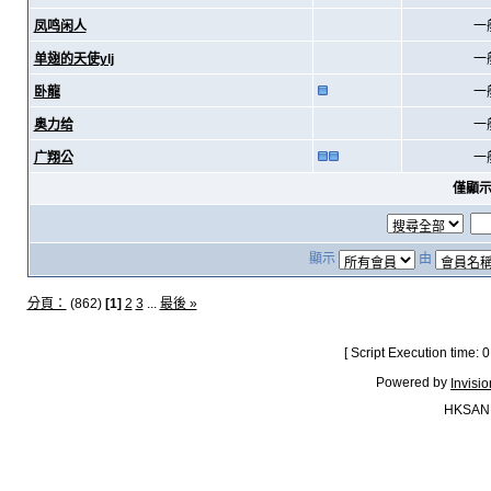
凤鸣闲人
一
单翅的天使ylj
一
卧龍
一
奥力给
一
广翔公
一
僅顯
顯示
由
分頁：
(862)
[1]
2
3
...
最後 »
[ Script Execution time:
Powered by
Invisi
HKSAN.