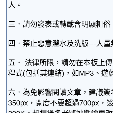
人。
三．請勿發表或轉載含明顯粗俗
四．禁止惡意灌水及洗版---大
五． 法律所限，請勿在本板上
程式(包括其連結)，如MP3、遊
六．為免影響閱讀文章，建議簽
350px，寬度不要超過700p