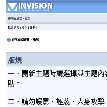
香港三國志
·
版規
歡迎訪客 (
登入
|
註冊
)
香港三國論壇
-> 版規
版規
一．開新主題時請選擇與主題內
貼。
二．請勿謾罵、誣蔑、人身攻擊