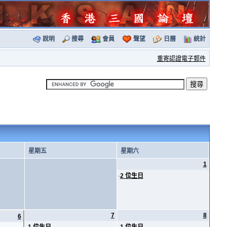
說明
搜尋
會員
聲望
日曆
統計
重寄認證電子郵件
星期五
星期六
1
·
2 位生日
7
8
6