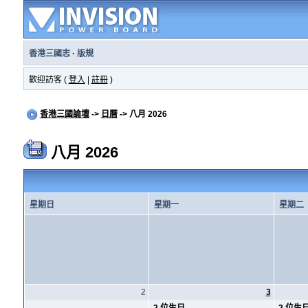
香港三國志
·
版規
歡迎訪客 (
登入
|
註冊
)
香港三國論壇
->
日曆
-> 八月 2026
八月 2026
星期日
星期一
星期二
2
3