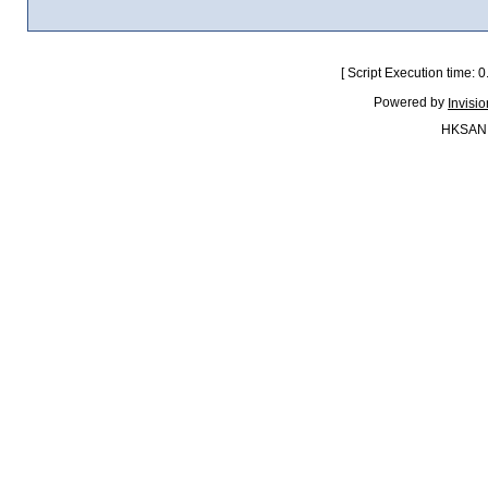
[ Script Execution time:
Powered by
Invisi
HKSAN.