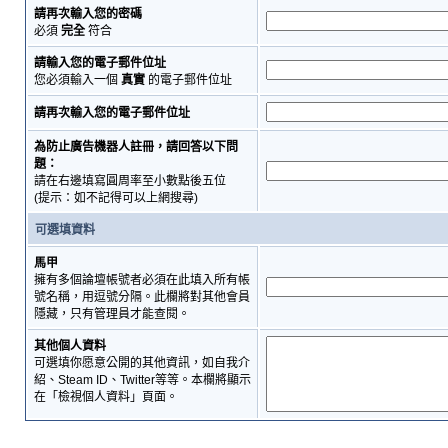
請再次輸入您的密碼
必須
完全
符合
請輸入您的電子郵件位址
您必須輸入一個
真實
的電子郵件位址
請再次輸入您的電子郵件位址
為防止廣告機器人註冊，請回答以下問
題：
請在右邊填寫圓周率至小數點後五位
(提示：如不記得可以上網搜尋)
可選填資料
馬甲
擁有多個論壇帳號者必須在此填入所有帳
號名稱，用逗號分隔。此欄將對其他會員
隱藏，只有管理員才能查閱。
其他個人資料
可選填你愿意公開的其他資訊，如自我介
紹、Steam ID、Twitter等等。本欄將顯示
在「檢視個人資料」頁面。