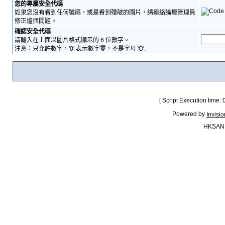
您的專屬安全代碼
如果您沒有看到任何號碼，或是看到殘破的圖片，請連絡論壇管理員
修正這個問題。
確認安全代碼
請輸入在上面以圖片格式顯示的 6 位數字。
注意：只允許數字，'0' 表示數字零，不是字母 'O'.
[ Script Execution time:
Powered by
Invisi
HKSAN.