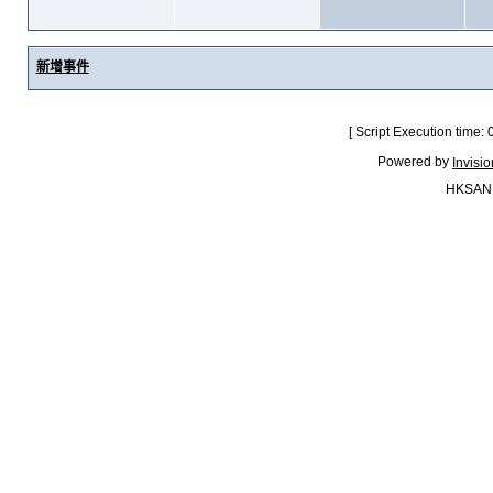
新增事件
[ Script Execution time:
Powered by
Invisi
HKSAN.