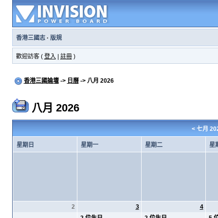
香港三國志
·
版規
歡迎訪客 (
登入
|
註冊
)
香港三國論壇
->
日曆
-> 八月 2026
八月 2026
<
七月 20
星期日
星期一
星期二
星
2
3
4