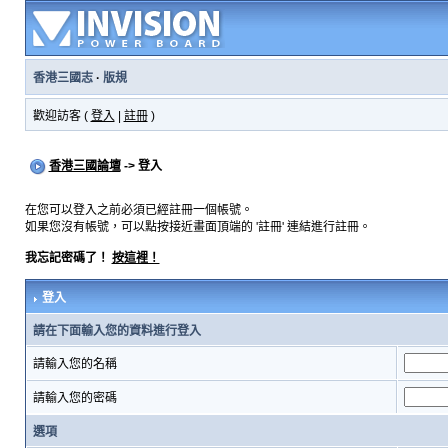
香港三國志
·
版規
歡迎訪客 (
登入
|
註冊
)
香港三國論壇
-> 登入
在您可以登入之前必須已經註冊一個帳號。
如果您沒有帳號，可以點按接近畫面頂端的 '註冊' 連結進行註冊。
我忘記密碼了！
按這裡！
登入
請在下面輸入您的資料進行登入
請輸入您的名稱
請輸入您的密碼
選項