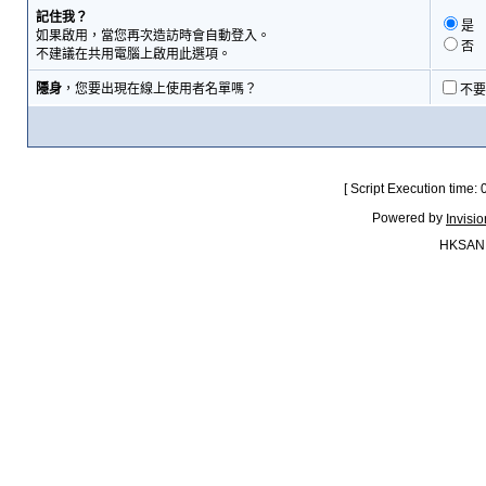
記住我？
是
如果啟用，當您再次造訪時會自動登入。
否
不建議在共用電腦上啟用此選項。
隱身
，您要出現在線上使用者名單嗎？
不要
[ Script Execution time:
Powered by
Invisi
HKSAN.