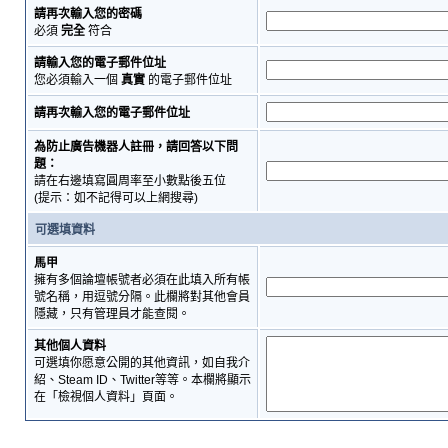
請再次輸入您的密碼
必須
完全
符合
請輸入您的電子郵件位址
您必須輸入一個
真實
的電子郵件位址
請再次輸入您的電子郵件位址
為防止廣告機器人註冊，請回答以下問
題：
請在右邊填寫圓周率至小數點後五位
(提示：如不記得可以上網搜尋)
可選填資料
馬甲
擁有多個論壇帳號者必須在此填入所有帳
號名稱，用逗號分隔。此欄將對其他會員
隱藏，只有管理員才能查閱。
其他個人資料
可選填你愿意公開的其他資訊，如自我介
紹、Steam ID、Twitter等等。本欄將顯示
在「檢視個人資料」頁面。