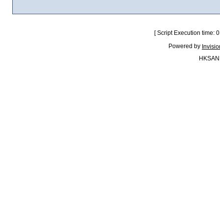
[ Script Execution time:
Powered by
Invisi
HKSAN.