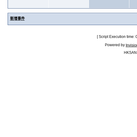
新增事件
[ Script Execution time:
Powered by
Invisi
HKSAN.