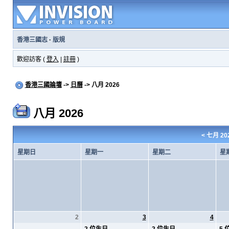
香港三國志
·
版規
歡迎訪客 (
登入
|
註冊
)
香港三國論壇
->
日曆
-> 八月 2026
八月 2026
<
七月 20
星期日
星期一
星期二
星
2
3
4