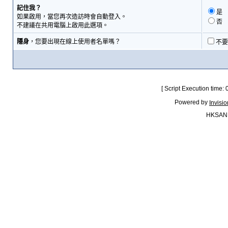
記住我？
是
如果啟用，當您再次造訪時會自動登入。
否
不建議在共用電腦上啟用此選項。
隱身
，您要出現在線上使用者名單嗎？
不要
[ Script Execution time:
Powered by
Invisi
HKSAN.