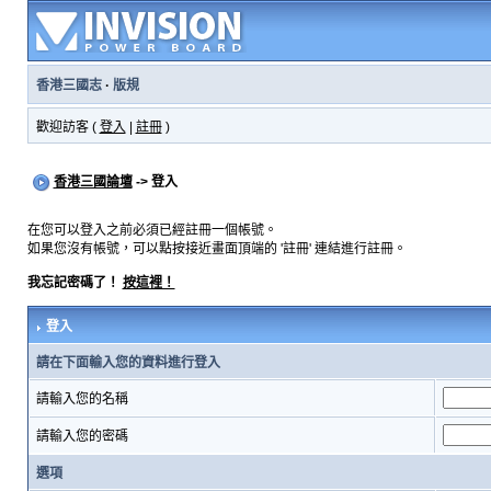
香港三國志
·
版規
歡迎訪客 (
登入
|
註冊
)
香港三國論壇
-> 登入
在您可以登入之前必須已經註冊一個帳號。
如果您沒有帳號，可以點按接近畫面頂端的 '註冊' 連結進行註冊。
我忘記密碼了！
按這裡！
登入
請在下面輸入您的資料進行登入
請輸入您的名稱
請輸入您的密碼
選項