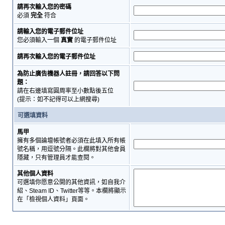
請再次輸入您的密碼
必須
完全
符合
請輸入您的電子郵件位址
您必須輸入一個
真實
的電子郵件位址
請再次輸入您的電子郵件位址
為防止廣告機器人註冊，請回答以下問
題：
請在右邊填寫圓周率至小數點後五位
(提示：如不記得可以上網搜尋)
可選填資料
馬甲
擁有多個論壇帳號者必須在此填入所有帳
號名稱，用逗號分隔。此欄將對其他會員
隱藏，只有管理員才能查閱。
其他個人資料
可選填你愿意公開的其他資訊，如自我介
紹、Steam ID、Twitter等等。本欄將顯示
在「檢視個人資料」頁面。