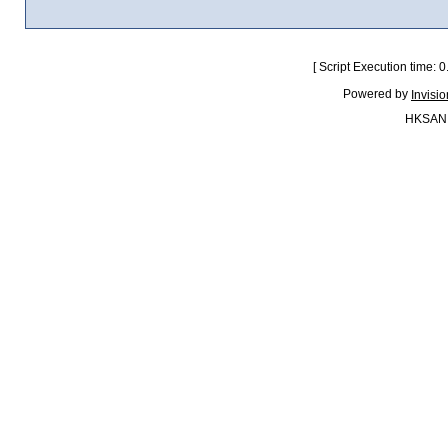
[ Script Execution time:
Powered by
Invisi
HKSAN.