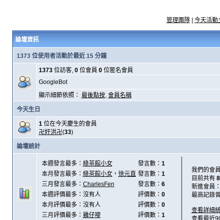
管理團隊
|
今天活動
論壇資訊
1373 位使用者活動於最近 15 分鐘
1373
位訪客,
0
位會員
0
位匿名會員
GoogleBot
顯示細節依照：
最後點按
,
會員名稱
今天生日
1
位在今天慶生的會員
卍奸洪卍
(
33
)
論壇統計
本週發言最多：
綠茶館小女
發言數：
1
我們的會
本月發言最多：
綠茶館小女
，
徐元直
發言數：
1
目前共有
8
三月發言最多：
CharlesFen
發言數：
6
新進會員
本週評價最多：沒有人
評價數：
0
最高記錄
本月評價最多：沒有人
評價數：
0
查看詳細
三月評價最多：
雞仔嘜
評價數：
1
查看最近9