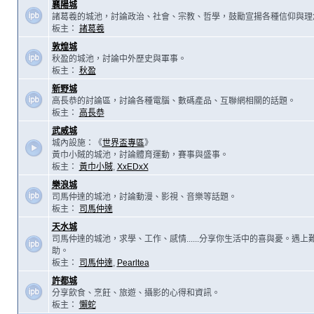
襄陽城
諸葛羲的城池，討論政治、社會、宗教、哲學，鼓勵宣揚各種信仰與理
板主：
諸葛羲
敦煌城
秋盈的城池，討論中外歷史與軍事。
板主：
秋盈
新野城
高長恭的討論區，討論各種電腦、數碼產品、互聯網相關的話題。
板主：
高長恭
武威城
城內設施：《
世界盃專區
》
黃巾小賊的城池，討論體育運動，賽事與盛事。
板主：
黃巾小賊
,
XxEDxX
樂浪城
司馬仲達的城池，討論動漫、影視、音樂等話題。
板主：
司馬仲達
天水城
司馬仲達的城池，求學、工作、感情......分享你生活中的喜與憂。遇
助。
板主：
司馬仲達
,
Pearltea
許都城
分享飲食、烹飪、旅遊、攝影的心得和資訊。
板主：
懶蛇