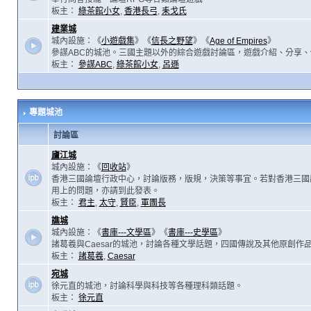
板主：
綠茶館小女
,
香港長弓
,
耒戈氏
建業城
城內設施：《
小遊戲集
》《
信長之野望
》《
Age of Empires
》
參謀ABC的城池。三國主題以外的綜合遊戲討論區，遊戲介紹、分享、
板主：
參謀ABC
,
綠茶館小女
,
呂遜
專題城池
討論區
廬江城
城內設施：《
回收站
》
香港三國論壇行政中心，討論版務，版規，決策等事宜。若對香港三國
用上的問題，亦請到此發表。
板主：
君主
,
太守
,
賢臣
,
軍團長
譙城
城內設施：《
書庫---文學區
》《
書庫---史學區
》
諸葛羲與Caesar的城池，討論各種文學話題，四國傳說及其他原創作
板主：
諸葛羲
,
Caesar
宛城
徐元直的城池，討論科學與科技等各種理科類話題。
板主：
徐元直