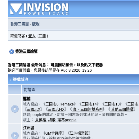
香港三國志
·
版規
歡迎訪客 (
登入
|
註冊
)
香港三國論壇
香港三國論壇 最新消息：
可能關站預告，以及貼文下載器
歡迎再度蒞臨，您最後訪問是在 Aug 8 2026, 19:26
遊戲城池
討論區
鄴城
城內設施：《
三國志8 Remake
》《
三國志14
》《
三國志13
》《
三國志
《
三國志X
》《
三國志I-IX
》《
真．三國無雙系列
》《
其他三國遊戲
》
諸葛people的城池，討論三國志系列或其他與三國有關的遊戲。
板主：
夏侯櫻
,
胡飛
,
諸葛people
江州城
城內設施：《
GM會議室
》《
江洲檔案館
》
舉行問答接龍、論壇RPG等各類論壇遊戲。