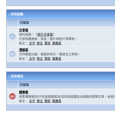
其他話題
討論區
分享區
城內設施：《
短片分享區
》
分享有趣網頁、笑話、圖片或短片等事物。
板主：
太守
,
君主
,
賢臣
,
軍團長
清談區
可作輕鬆討論、閒談的地方，惟請言之有物。
板主：
太守
,
君主
,
賢臣
,
軍團長
封存城池
討論區
精華集
收集專題城池(不包括遊戲城池)及其他話題區出現過的精華文章，本版
板主：
太守
,
君主
,
賢臣
,
軍團長