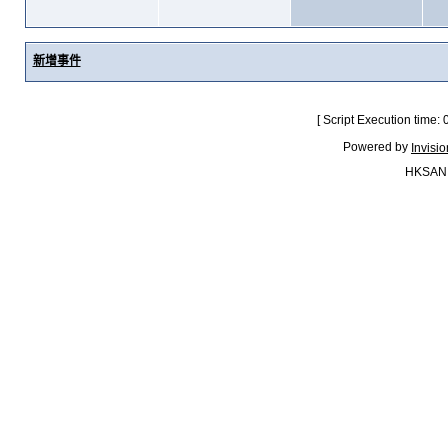
新增事件
[ Script Execution time:
Powered by
Invisi
HKSAN.