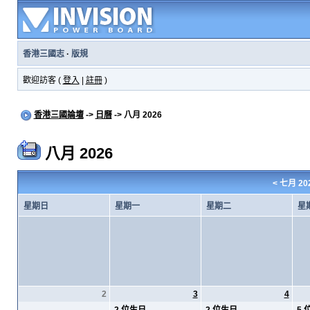
香港三國志
·
版規
歡迎訪客 (
登入
|
註冊
)
香港三國論壇
->
日曆
-> 八月 2026
八月 2026
<
七月 20
星期日
星期一
星期二
星
2
3
4