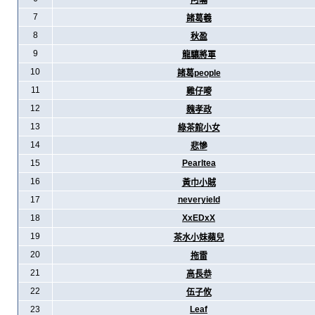
阿暪
7
諸葛羲
8
秋盈
9
龍驤將軍
10
諸葛people
11
雞仔嘜
12
魏孝政
13
綠茶館小女
14
悲慘
15
Pearltea
16
黃巾小賊
17
neveryield
18
XxEDxX
19
茶水小妹蘋兒
20
拖雷
21
高長恭
22
伍子攸
23
Leaf