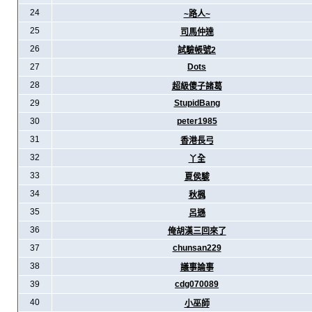
24
~路人~
25
司馬仲達
26
試驗帳號2
27
Dots
28
超級傻子諸葛
29
StupidBang
30
peter1985
31
香港長弓
32
丫全
33
夏侯駿
34
秋楓
35
呂遜
36
俺胡漢三回來了
37
chunsan229
38
議事論事
39
cdg070089
40
小巫師