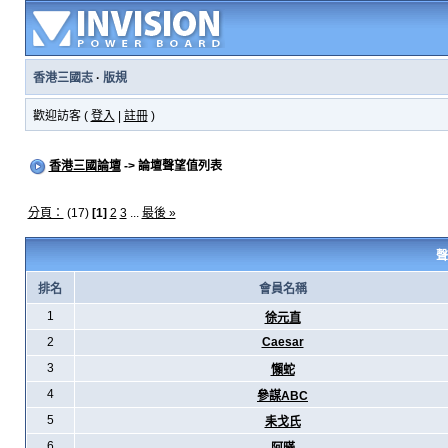
香港三國志
·
版規
歡迎訪客 (
登入
|
註冊
)
香港三國論壇
-> 論壇聲望值列表
分頁：
(17)
[1]
2
3
...
最後 »
聲
排名
會員名稱
1
徐元直
2
Caesar
3
懶蛇
4
參謀ABC
5
耒戈氏
6