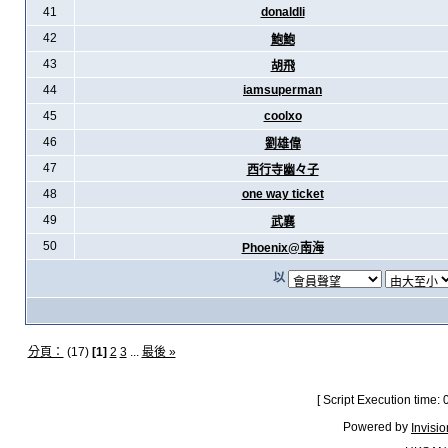
41
donaldli
42
鮑鮑
43
胡飛
44
iamsuperman
45
coolxo
46
劉雄偉
47
西行寺幽々子
48
one way ticket
49
武襄
50
Phoenix@南海
以
分頁：
(17)
[1]
2
3
...
最後 »
[ Script Execution time:
Powered by
Invisi