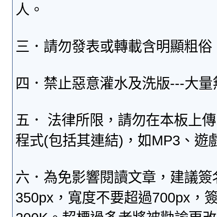
人。
三．請勿發表或轉載含明顯粗俗
四．禁止惡意灌水及洗版---大
五． 法律所限，請勿在本板上
程式(包括其連結)，如MP3、遊
六．為免影響閱讀文章，建議簽
350px，寬度不要超過700p