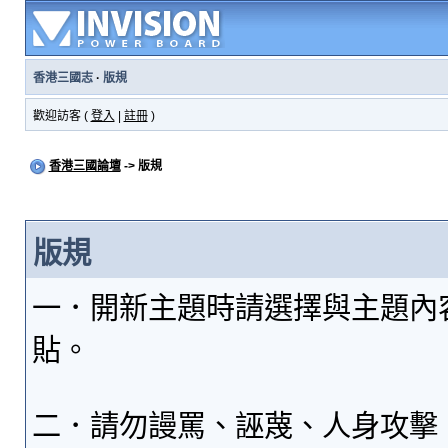
香港三國志
·
版規
歡迎訪客 (
登入
|
註冊
)
香港三國論壇
-> 版規
版規
一．開新主題時請選擇與主題內
貼。
二．請勿謾罵、誣蔑、人身攻擊